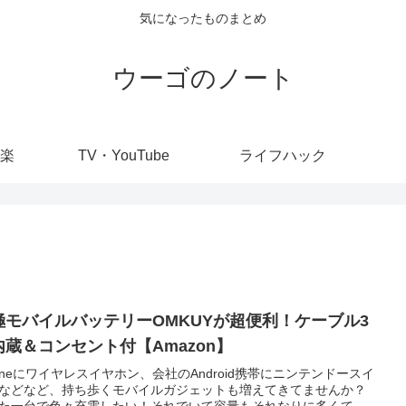
気になったものまとめ
ウーゴのノート
楽
TV・YouTube
ライフハック
極モバイルバッテリーOMKUYが超便利！ケーブル3
内蔵＆コンセント付【Amazon】
honeにワイヤレスイヤホン、会社のAndroid携帯にニンテンドースイ
などなど、持ち歩くモバイルガジェットも増えてきてませんか？
た一台で色々充電したい！それでいて容量もそれなりに多くて、