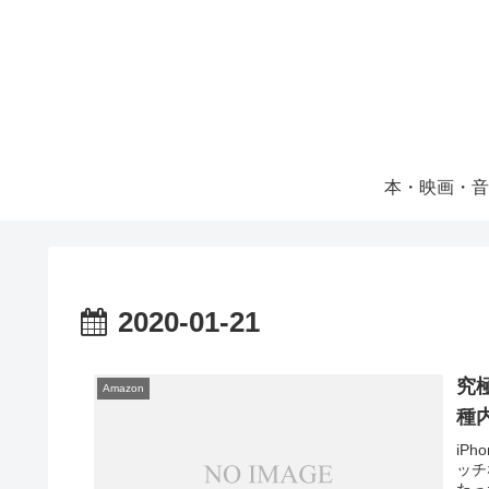
本・映画・音
2020-01-21
究
Amazon
種
iP
ッチ
たっ