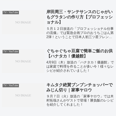
のタネとしてもいいし、おつまみにもぴった
りな梅豚の作り方を紹介いたします。
岸田周三・サンテサンスのじゃがい
TV・YouTube
もグラタンの作り方【プロフェッシ
ョナル】
５月１２日放送の「プロフェッショナル仕事
の流儀」では緊急企画プロのおうちごはん第
2弾！ということで日本人初三ツ星フレンチ
シェフとなった岸田周三さんたちがレシピを
紹介していました！
ぐちゃぐちゃ豆腐で簡単ご飯のお供
TV・YouTube
【ハナタカ！優越館】
4月9日（木）放送の「ハナタカ！優越館」で
は家庭で料理を作ることが多い今！様々なレ
シピが紹介されていました！
キムタク絶賛ブンブンチョッパーで
TV・YouTube
みじん切り｜家事ヤロウ
９月７日（火）放送の「家事ヤロウ」では木
村拓哉さんがゲストで登場！勝負飯のレシピ
を紹介してくれました！