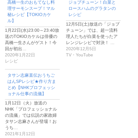
高橋一生のおもてなし料
ジョブチューン！白菜と
理サーモンスープ！マル
ロースハムのグラタンの
秘レシピ【TOKIOカケ
レシピ
ル】
12月5日(土)放送の「ジョブ
1月22日(水)23:00～23:40放
チューン」では、超一流料
送のTOKIOカケルは俳優の
理人たちが白菜を使ったア
高橋一生さんがゲスト！今
レンジレシピで対決！ …
回が初出…
2020年12月5日
2020年1月22日
TV・YouTube
レシピ
タサン志麻直伝おうちご
はんSPレシピ★作り方ま
とめ【NHKプロフェッシ
ョナル仕事の流儀】
1月12日（火）放送の
NHK「プロフェッショナル
の流儀」では伝説の家政婦
タサン志麻さんが登場！お
うち…
2021年1月12日