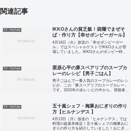
関連記事
IKKOさんの貧乏飯！袋麺でまぜそ
TV・YouTube
ば・作り方【幸せボンビーガール】
4月14日（火）放送の「幸せボンビーガー
ル」ではスペシャルゲストでIKKOさんが登
場していました。IKKOさんがボンビー時代
に食べていた袋麺のアレンジレシピを紹介い
たします。
栗原心平の豚スペアリブのスープカ
TV・YouTube
レーのレシピ【男子ごはん】
男子ごはんで一番人気のスープカレーのレシ
ピが、この「豚スペアリブのスープカレー」
です。2015年の全レシピの中から、視聴者投
票によって1位に選ばれたこのスープカレー
は、3種類の中華調味料を使って中華風にア
レンジをした一品です。
五十嵐シェフ・梅豚おにぎりの作り
TV・YouTube
方【ヒルナンデス 】
4月13日（月）放送の「ヒルナンデス」では
料理の超基本検定！五十嵐シェフの梅豚おに
ぎりの作り方を紹介していました！おにぎり