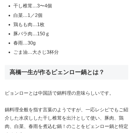
干し椎茸…3〜4個
白菜…1／2個
鶏もも肉…1枚
豚バラ肉…150ｇ
春雨…30g
ごま油…大さじ3杯分
高橋一生が作るピェンロー鍋とは？
ピョンローとは中国語で鍋料理の意味らしいです。
鍋料理全般を指す言葉のようですが、一応レシピでもご紹
介した水戻しした干し椎茸を出汁として使い、豚肉、鶏
肉、白菜、春雨を煮込む鍋！のことをピェンロー鍋と特定