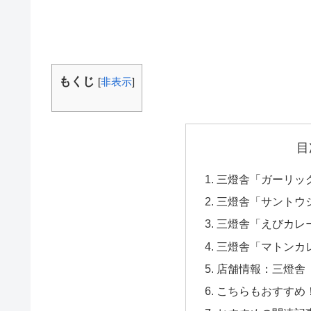
もくじ
[
非表示
]
目
三燈舎「ガーリッ
三燈舎「サントウ
三燈舎「えびカレ
三燈舎「マトンカ
店舗情報：三燈舎（
こちらもおすすめ