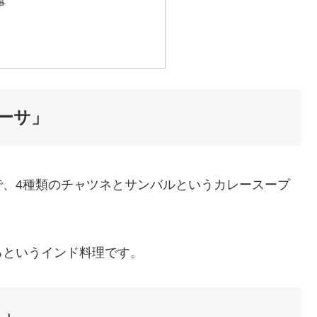
事
ーサ」
で、4種類のチャツネとサンバルというカレースープ
るというインド料理です。
ス」