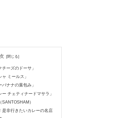
次
クチーズのドーサ」
シャ ミールス」
ーバナナの葉包み」
レー チェティナードマサラ」
SANTOSHAM）
！是非行きたいカレーの名店