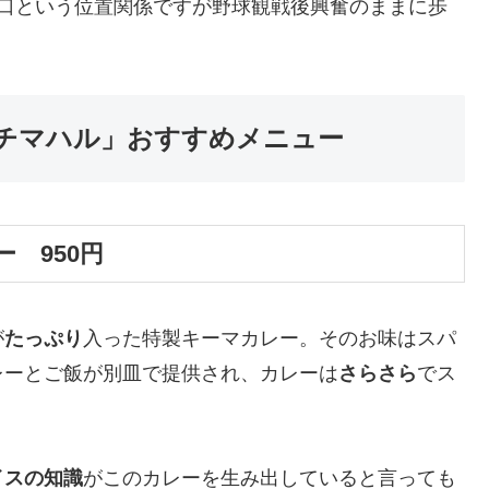
対口という位置関係ですが野球観戦後興奮のままに歩
チマハル」おすすめメニュー
 950円
が
たっぷり
入った特製キーマカレー。そのお味はスパ
レーとご飯が別皿で提供され、カレーは
さらさら
でス
イスの知識
がこのカレーを生み出していると言っても