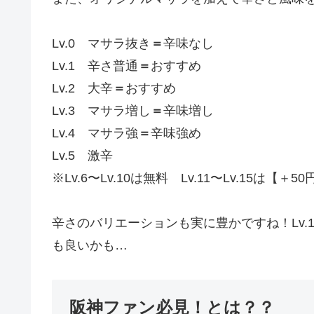
Lv.0 マサラ抜き
＝
辛味なし
Lv.1 辛さ普通
＝
おすすめ
Lv.2 大辛
＝
おすすめ
Lv.3 マサラ増し
＝
辛味増し
Lv.4 マサラ強
＝
辛味強め
Lv.5 激辛
※Lv.6〜Lv.10は無料 Lv.11〜Lv.15は【＋50
辛さのバリエーションも実に豊かですね！Lv.
も良いかも…
阪神ファン必見！とは？？