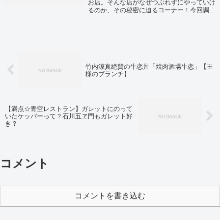
お店。そんな店がなぜつぶれずにやっていけ
るのか、その秘密に迫るコーナー！今回調査
するのは日本有数の繁華街、六本木！
竹内涼真絶賛の牛恋丼「焼肉酒場牛恋」【王
様のブランチ】
【満点☆青空レストラン】ガレットにのって
いたケッパーって？石川五ヱ門もガレット好
き？
コメント
コメントを書き込む