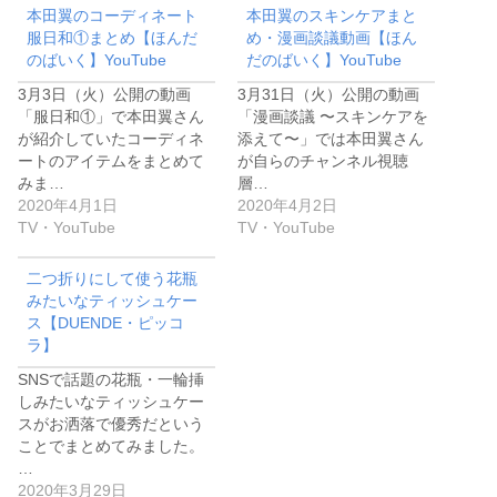
本田翼のコーディネート
本田翼のスキンケアまと
服日和①まとめ【ほんだ
め・漫画談議動画【ほん
のばいく】YouTube
だのばいく】YouTube
3月3日（火）公開の動画
3月31日（火）公開の動画
「服日和①」で本田翼さん
「漫画談議 〜スキンケアを
が紹介していたコーディネ
添えて〜」では本田翼さん
ートのアイテムをまとめて
が自らのチャンネル視聴
みま…
層…
2020年4月1日
2020年4月2日
TV・YouTube
TV・YouTube
二つ折りにして使う花瓶
みたいなティッシュケー
ス【DUENDE・ピッコ
ラ】
SNSで話題の花瓶・一輪挿
しみたいなティッシュケー
スがお洒落で優秀だという
ことでまとめてみました。
…
2020年3月29日