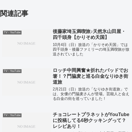
関連記事
後藤家埼玉満喫旅♪天然氷山田屋・
TV・YouTube
四千頭身【かりそめ天国】
10月4日（日）放送の「かりそめ天国」では
四千頭身・後藤ファミリーの埼玉満喫旅が放
送されていました
ロッチ中岡興奮★折れたバッドでお
TV・YouTube
箸！？門脇麦と巡る白金なりゆき街
道旅
2月21日（日）放送の「なりゆき街道旅」で
は、女優の門脇麦さんが登場。芸能人と会え
る白金の街を巡っていました！
チョコレートプラネットがYouTube
TV・YouTube
に投稿してる6秒クッキングって？
レシピあり！