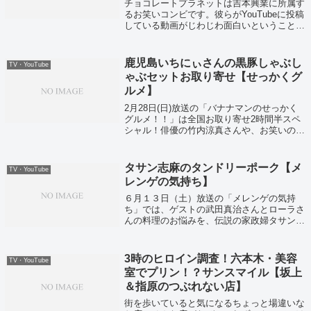
チョコレートプラネットは吉本興業に所属す
るお笑いコンビです。彼らがYouTubeに投稿
している動画がじわじわ面白いということで
話題になっています。その動画の中で今回は
「６秒クッキング」に注目しました。これま
で料理してきた品々のレシピも合わせ...
鹿児島いちにぃさんの黒豚しゃぶし
TV・YouTube
ゃぶセットお取り寄せ【せっかくグ
ルメ】
2月28日(日)放送の「バナナマンのせっかく
グルメ！！」は全国お取り寄せ2時間半スペ
シャル！俳優の竹内涼真さんや、お笑いの3
時のヒロインなどが全国のお取り寄せグルメ
を堪能しました！そして日村さんが絶賛だっ
た黒豚しゃぶしゃぶお取り寄せがこちら...
タサン志麻のタンドリーポーク【メ
TV・YouTube
レンゲの気持ち】
６月１３日（土）放送の「メレンゲの気持
ち」では、ゲストの武田真治さんとローラさ
んの料理のお悩みを、伝説の家政婦タサン志
麻さんが解決！そして豚こま肉を使ったレシ
ピ「タンドリーポーク」も教えてくれました
よ。
3時のヒロイン調査！六本木・美容
TV・YouTube
室でプリン！？サンスマイル【坂上
＆指原のつぶれない店】
街を歩いていると気になるちょっと場違いな