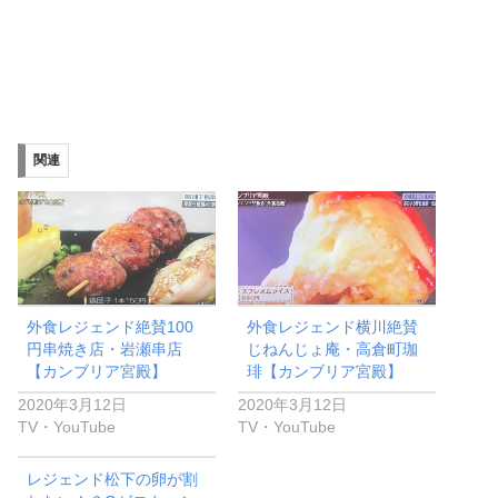
関連
外食レジェンド絶賛100
外食レジェンド横川絶賛
円串焼き店・岩瀬串店
じねんじょ庵・高倉町珈
【カンブリア宮殿】
琲【カンブリア宮殿】
2020年3月12日
2020年3月12日
TV・YouTube
TV・YouTube
レジェンド松下の卵が割