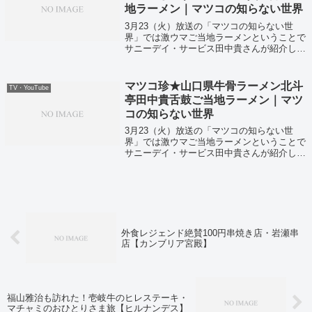
地ラーメン｜マツコの知らない世界
3月23（火）放送の「マツコの知らない世
界」では激ウマご当地ラーメンということで
サニーデイ・サービス田中貴さんが紹介して
いました！
マツコ珍★山口県牛骨ラーメン北斗
TV・YouTube
亭田中貴舌鼓ご当地ラーメン｜マツ
コの知らない世界
3月23（火）放送の「マツコの知らない世
界」では激ウマご当地ラーメンということで
サニーデイ・サービス田中貴さんが紹介して
いました！
外食レジェンド絶賛100円串焼き店・岩瀬串
店【カンブリア宮殿】
福山雅治も訪れた！壱岐牛のヒレステーキ・
マチャミのおひとりさま旅【ヒルナンデス】