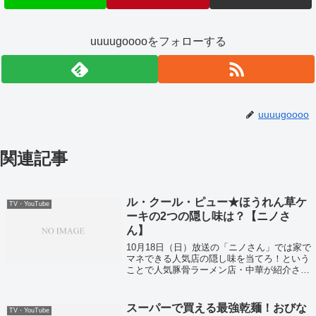
uuuugooooをフォローする
uuuugoooo
関連記事
ル・クール・ピュー★ほうれん草ケ
TV・YouTube
ーキの2つの隠し味は？【ニノさ
ん】
10月18日（日）放送の「ニノさん」では家で
マネできる人気店の隠し味を当てろ！という
ことで人気豚骨ラーメン店・中華が紹介され
ていました！
スーパーで買える最強乾麺！おびな
TV・YouTube