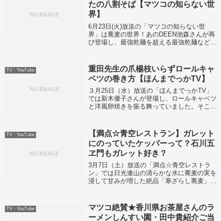
たの八割そば【マツコの知らない世
界】
6月23日(火)放送の「マツコの知らない世
界」は蕎麦の世界！あのDEEN池森さんが再
び登場し、最強乾麺を超える最強乾麺などを
紹介してくれましたよ。そして名店を超える
という、スーパーで買える最強乾麺ベスト3
も教えてくれました！そしてナンバーワ...
重田先生の爪楊枝いらずロールキャ
TV・YouTube
ベツの巻き方【ほんまでっかTV】
３月25日（水）放送の「ほんまでっかTV」
では新木優子さんが登場し、ロールキャベツ
と洋風卵焼きを振る舞っていました。そこで
重太みゆき先生がロールキャベツの巻き方に
ついて発言していました。
【満点☆青空レストラン】ガレット
TV・YouTube
にのっていたケッパーって？石川五
ヱ門もガレット好き？
3月7日（土）放送の「満点☆青空レストラ
ン」では日光連山の清らかな水に蕎麦の実を
浸して甘みが増した絶品「寒ざらし蕎麦」が
特集されていました。蕎麦粉を使ったガレッ
トにのっていたケッパーが気になって調べち
ゃいました。
マツコ絶賛★香川県お茶屋さんのラ
TV・YouTube
ーメンしんすい園・田中貴紹介ご当