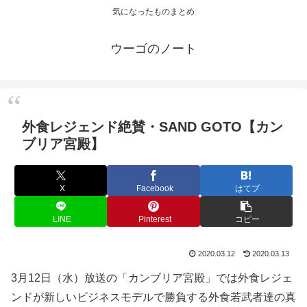
気になったものまとめ
ウーゴのノート
外食レジェンド絶賛・SAND GOTO【カン
ブリア宮殿】
X
Facebook
はてブ
LINE
Pinterest
コピー
2020.03.12
2020.03.13
3月12日（水）放送の「カンブリア宮殿」では外食レジェ
ンドが新しいビジネスモデルで勝負する外食若武者達の真