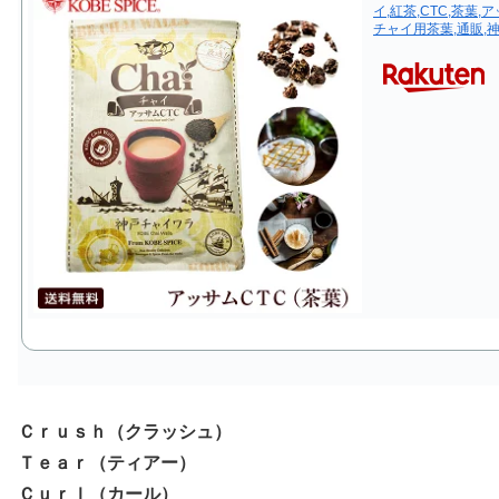
イ,紅茶,CTC,茶葉,ア
チャイ用茶葉,通販,
Ｃｒｕｓｈ（クラッシュ）
Ｔｅａｒ（ティアー）
Ｃｕｒｌ（カール）