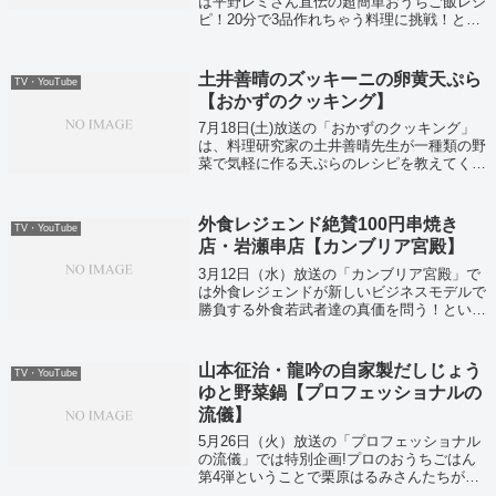
は平野レミさん直伝の超簡単おうちご飯レシ
ピ！20分で3品作れちゃう料理に挑戦！とい
うことで紹介されていたレシピをまとめてみ
ました！
土井善晴のズッキーニの卵黄天ぷら
TV・YouTube
【おかずのクッキング】
7月18日(土)放送の「おかずのクッキング」
は、料理研究家の土井善晴先生が一種類の野
菜で気軽に作る天ぷらのレシピを教えてくれ
ました。ズッキーニの卵黄天ぷらは、肉や野
菜がなくてもそれだけで立派におかずになる
という一品です。
外食レジェンド絶賛100円串焼き
TV・YouTube
店・岩瀬串店【カンブリア宮殿】
3月12日（水）放送の「カンブリア宮殿」で
は外食レジェンドが新しいビジネスモデルで
勝負する外食若武者達の真価を問う！という
ことでいきなりステーキの一瀬邦夫社長も登
場し、大量閉店の真相を語ってくれました。
山本征治・龍吟の自家製だしじょう
TV・YouTube
ゆと野菜鍋【プロフェッショナルの
流儀】
5月26日（火）放送の「プロフェッショナル
の流儀」では特別企画!プロのおうちごはん
第4弾ということで栗原はるみさんたちが紹
介されていました！