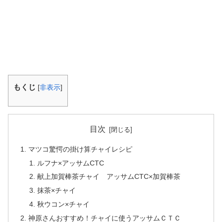
もくじ
[
非表示
]
目次
マツコ驚愕の掛け算チャイレシピ
ルフナ×アッサムCTC
献上加賀棒茶チャイ アッサムCTC×加賀棒茶
抹茶×チャイ
秋ウコン×チャイ
神原さんおすすめ！チャイに使うアッサムＣＴＣ