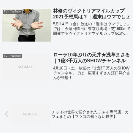
林修のヴィクトリアマイルカップ
TV・YouTube
2021予想馬は？｜週末はウマでしょ
5月1４日（金）放送の「週末はウマでしょ」
では、今週日曜日に東京競馬場・芝1600mで
開催するヴィクトリアマイルカップG1の予
想を林修先生がしてくれていました！
ローラ10年ぶりの天丼★浅草まさる
TV・YouTube
｜1億3千万人のSHOWチャンネル
4月10日（土）放送の「1億3千万人のSHOW
チャンネル」では、広瀬すずさん江口洋介さ
んが登場！
チャイの世界で紹介されたチャイ専門店・カ
フェまとめ【マツコの知らない世界】