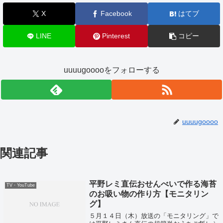
X
Facebook
はてブ
LINE
Pinterest
コピー
uuuugooooをフォローする
uuuugoooo
関連記事
平野レミ直伝おせんべいで作る海苔
TV・YouTube
のお吸い物の作り方【モニタリン
グ】
５月１４日（木）放送の「モニタリング」で