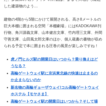
した建築物のよう…
建物の4階から5階にかけて展開される、高さ8メートルの
巨大本棚に囲まれる空間「本棚劇場」にはKADOKAWA刊
行物、角川源義文庫、山本健吉文庫、竹内理三文庫、外間
守善文庫、山田風太郎文庫のほか、個人蔵書の書物が収め
られる予定で本に囲まれる圧巻の風景が楽しみですね！
虎ノ門ヒルズ駅の開業日はいつから？乗り換えはど
うなる？
高輪ゲートウェイ駅に京浜東北線の快速は止まるの
か止まらないのか
新名物の高輪ギョーザウェイ!コル高輪ゲートウェイ
ホステル【モヤさま】
高輪ゲートウェイ駅の開業日はいつから？そして場