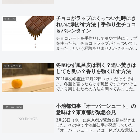
と言うことでその方法をまとめてみました。
チョコがラップにくっついた時にき
スイーツ
れいに剥がす方法｜手作り生チョコ
＆バレンタイン
チョコレートを手作りして冷やす時にラップ
を使ったら、チョコトラップがくっついてし
まった！という経験ありませんか？せっかく
きれいに形を整えたのに！と憤慨せずこちら
の方法を試してみてください！
冬至ゆず風呂皮は剥く？追い焚きは
ライフハック
しても良い？香りを強く出す方法
2021年の冬至は12月22日（水）だそうです
よ。冬至と言ったらゆず風呂ですよね〜そこ
でより楽しむための方法を調べてみました。
小池都知事「オーバーシュート」の
TV・YouTube
意味は？東京都が緊急会見
3月25日（水）に東京都が緊急会見を開きま
した。その中で小池都知事が発言していた
「オーバーシュート」とは一体どんな意味な
のか。調べてみました。