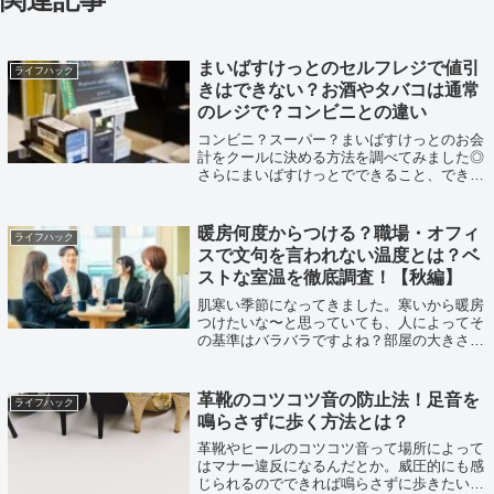
まいばすけっとのセルフレジで値引
ライフハック
きはできない？お酒やタバコは通常
のレジで？コンビニとの違い
コンビニ？スーパー？まいばすけっとのお会
計をクールに決める方法を調べてみました◎
さらにまいばすけっとでできること、できな
いことをまとめています。
暖房何度からつける？職場・オフィ
ライフハック
スで文句を言われない温度とは？ベ
ストな室温を徹底調査！【秋編】
肌寒い季節になってきました。寒いから暖房
つけたいな〜と思っていても、人によってそ
の基準はバラバラですよね？部屋の大きさ別
に調査してみました！
革靴のコツコツ音の防止法！足音を
ライフハック
鳴らさずに歩く方法とは？
革靴やヒールのコツコツ音って場所によって
はマナー違反になるんだとか。威圧的にも感
じられるのでできれば鳴らさずに歩きたい。