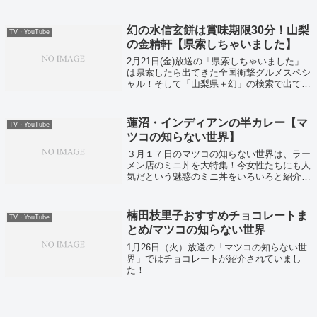
る女性向けにスキンケア、6にあたる男性に
漫画をおすすめしていました。こちらではス
キンケアをまとめました。
幻の水信玄餅は賞味期限30分！山梨
TV・YouTube
の金精軒【県索しちゃいました】
2月21日(金)放送の「県索しちゃいました」
は県索したら出てきた全国衝撃グルメスペシ
ャル！そして「山梨県＋幻」の検索で出てき
た幻の信玄餅こと金精軒の水信玄餅は、なん
と賞味期限がたったの30分しかないという本
当に幻のスイーツでしたよ。
蓮沼・インディアンの半カレー【マ
TV・YouTube
ツコの知らない世界】
３月１７日のマツコの知らない世界は、ラー
メン店のミニ丼を大特集！今女性たちにも人
気だという魅惑のミニ丼をいろいろと紹介し
てくれましたよ。
楠田枝里子おすすめチョコレートま
TV・YouTube
とめ/マツコの知らない世界
1月26日（火）放送の「マツコの知らない世
界」ではチョコレートが紹介されていまし
た！