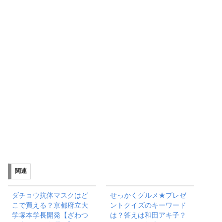
関連
ダチョウ抗体マスクはど
せっかくグルメ★プレゼ
こで買える？京都府立大
ントクイズのキーワード
学塚本学長開発【ざわつ
は？答えは和田アキ子？