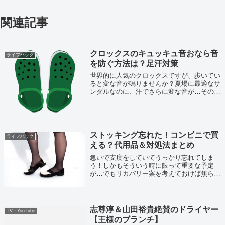
関連記事
クロックスのキュッキュ音おなら音
ライフハック
を防ぐ方法は？足汗対策
世界的に人気のクロックスですが、歩いてい
ると変な音が鳴りませんか？夏場に最適なサ
ンダルなのに、汗でさらに変な音が…その対
策を考えてみました！
ストッキング忘れた！コンビニで買
ライフハック
える？代用品＆対処法まとめ
急いで支度をしていてうっかり忘れてしま
う！しかもそういう時に限って重要な予定
が…でもリカバリー案を考えておけば焦らず
対処できます！その方法をまとめてみまし
た。
志尊淳＆山田裕貴絶賛のドライヤー
TV・YouTube
【王様のブランチ】