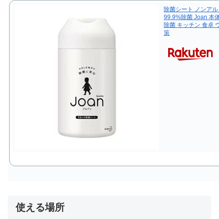
除菌シート ノンアル
99.9%除菌 Joan 
除菌 キッチン 食卓 
策
使える場所