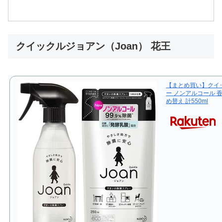
クイックルジョアン（Joan） 花王
【まとめ買い】クイック
ー ノンアルコール 香
め替え 計550ml