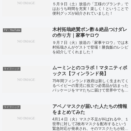
５月９日（土）放送の「王様のブランチ」で
はおうち時間を充実！楽しく！ということで
便利グッズが紹介されていました！
木村拓哉絶賛ポン酢＆絶品つけダレ
TV・YouTube
の作り方｜家事ヤロウ
９月７日（火）放送の「家事ヤロウ」では木
村拓哉さんがゲストで登場！勝負飯のレシピ
を紹介してくれました！
ムーミンとのコラボ！マタニティボ
ライフハック
ックス【フィンランド発】
75年間フィンランド政府は新しく生まれてく
るベイビーの育児に役立つ必需品が詰まった
パッケージをママたちに届けて世界中でもっ
とも低い乳児死亡率を保っているそうです！
アベノマスクが届いた人たちの情報
ライフハック
をまとめてみた
4月1４日（火）マスク不足が叫ばれる中、１
世帯に対して2枚布マスクを配布するという
緊急対応が発表され、そのマスクたちが続々