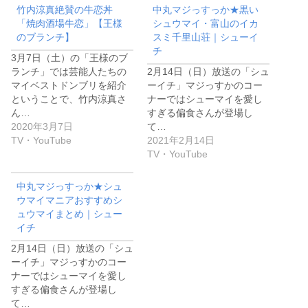
竹内涼真絶賛の牛恋丼
中丸マジっすっか★黒い
「焼肉酒場牛恋」【王様
シュウマイ・富山のイカ
のブランチ】
スミ千里山荘｜シューイ
チ
3月7日（土）の「王様のブ
ランチ」では芸能人たちの
2月14日（日）放送の「シュ
マイベストドンブリを紹介
ーイチ」マジっすかのコー
ということで、竹内涼真さ
ナーではシューマイを愛し
ん…
すぎる偏食さんが登場し
2020年3月7日
て…
TV・YouTube
2021年2月14日
TV・YouTube
中丸マジっすっか★シュ
ウマイマニアおすすめシ
ュウマイまとめ｜シュー
イチ
2月14日（日）放送の「シュ
ーイチ」マジっすかのコー
ナーではシューマイを愛し
すぎる偏食さんが登場し
て…