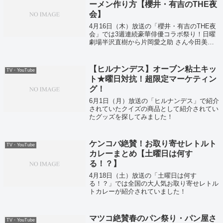
ーメン作り方【櫻井・有吉のTHE夜
会】
4月16日（木）放送の「櫻井・有吉のTHE夜
会」では3週連続豪華俳優コラボ祭り！日曜
劇場半沢直樹から片岡愛之助 さん今田美桜
さん戸次重幸さん南野陽子さんが登場！
【ヒルナンデス】オーブン粘土キッ
TV・YouTube
ト★曜日対抗！超限定マーケティン
グ！
6月1日（月）放送の「ヒルナンデス」で紹介
されていたクイズの商品として紹介されてい
たグッズを探してみました！
ケンコバ絶賛！お取り寄せレトルト
TV・YouTube
カレーまとめ【土曜日は何す
る！？】
4月18日（土）放送の「土曜日は何す
る！？」では全国の大人気お取り寄せレトル
トカレーが紹介されていました！
マツコ絶賛春のパン祭り・パン屋さ
TV・YouTube