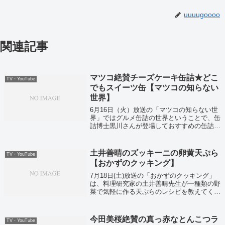
uuuugoooo
関連記事
マツコ絶賛チーズケーキ缶詰★どこ
TV・YouTube
でもスイーツ缶【マツコの知らない
世界】
6月16日（火）放送の「マツコの知らない世
界」ではグルメ缶詰の世界ということで、缶
詰博士黒川さんが登場しておすすめの缶詰を
紹介していました！
土井善晴のズッキーニの卵黄天ぷら
TV・YouTube
【おかずのクッキング】
7月18日(土)放送の「おかずのクッキング」
は、料理研究家の土井善晴先生が一種類の野
菜で気軽に作る天ぷらのレシピを教えてくれ
ました。ズッキーニの卵黄天ぷらは、肉や野
菜がなくてもそれだけで立派におかずになる
という一品です。
今田美桜絶賛の真っ赤なとんこつラ
TV・YouTube