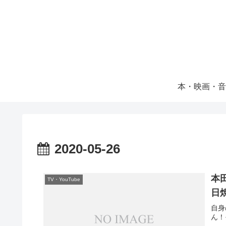
本・映画・音
2020-05-26
本
TV・YouTube
日
自身
ん！