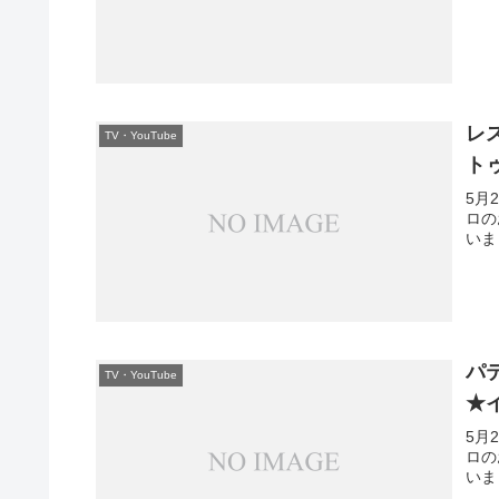
レ
TV・YouTube
ト
5月
ロの
いま
パ
TV・YouTube
★
5月
ロの
いま