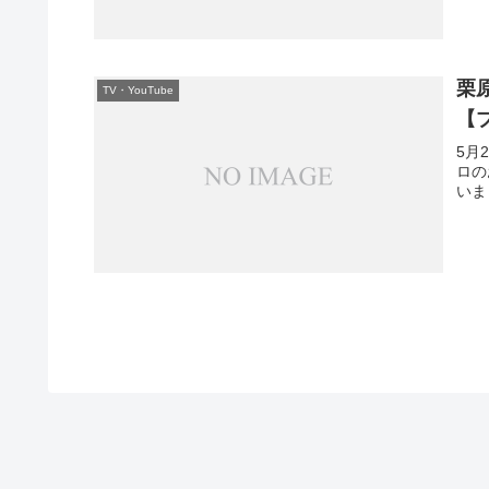
栗
TV・YouTube
【
5月
ロの
いま