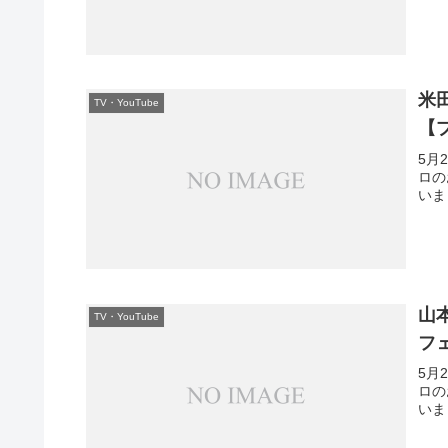
米
TV・YouTube
【
5月
ロの
いま
山
TV・YouTube
フ
5月
ロの
いま