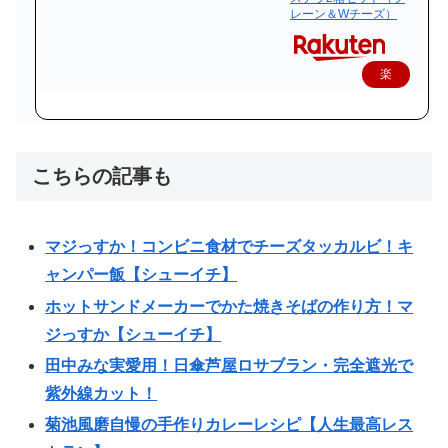
レーン＆Wチーズ）
楽
天
で
購
こちらの記事も
入
マジっすか！コンビニ食材でチーズタッカルビ！キ
ャンパー飯【シューイチ】
ホットサンドメーカーでかた焼きそばの作り方！マ
ジっすか【シューイチ】
田中みな実愛用！日傘芦屋ロサブラン・完全遮光で
紫外線カット！
菊池風磨自慢の手作りカレーレシピ【人生最高レス