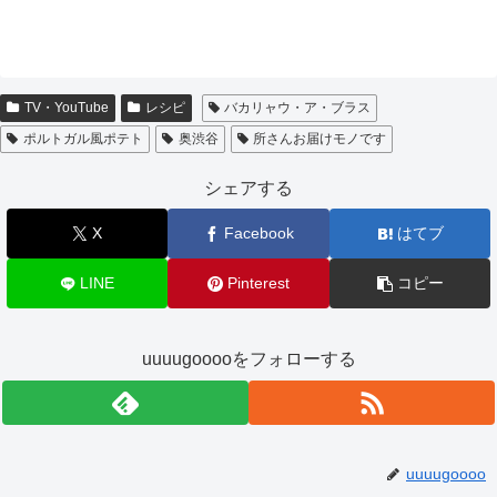
TV・YouTube
レシピ
バカリャウ・ア・ブラス
ポルトガル風ポテト
奥渋谷
所さんお届けモノです
シェアする
X
Facebook
はてブ
LINE
Pinterest
コピー
uuuugooooをフォローする
uuuugoooo