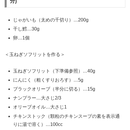
分)
じゃがいも（太めの千切り）…200g
干し鱈…30g
卵…1個
＜玉ねぎソフリットを作る＞
玉ねぎソフリット（下準備参照）…40g
にんにく（粗くすりおろす）…5g
ブラックオリーブ（半分に切る）…15g
ナンプラー…大さじ2/3
オリーブオイル…大さじ1
チキンストック（顆粒のチキンスープの素を表示通
りに湯で溶く）…100cc