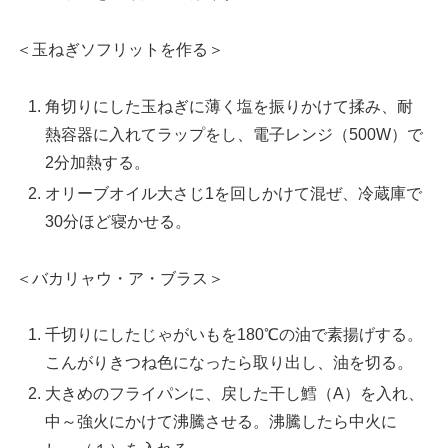
＜玉ねぎソフリットを作る＞
角切りにした玉ねぎに薄く塩を振りかけて揉み、耐
熱容器に入れてラップをし、電子レンジ（500W）で
2分加熱する。
オリーブオイル大さじ1を回しかけて混ぜ、冷蔵庫で
30分ほど寝かせる。
＜バカリャウ・ア・ブラス＞
千切りにしたじゃがいもを180℃の油で素揚げする。
こんがりきつね色になったら取り出し、油を切る。
大きめのフライパンに、戻した干し鱈（A）を入れ、
中～強火にかけて沸騰させる。沸騰したら中火に