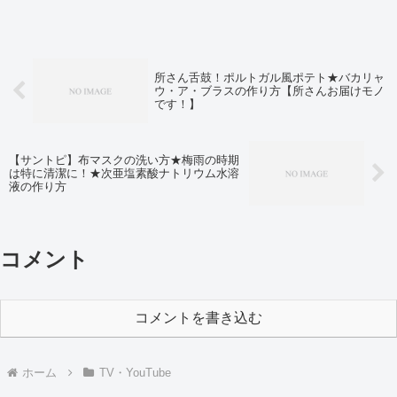
た！
所さん舌鼓！ポルトガル風ポテト★バカリャ
ウ・ア・ブラスの作り方【所さんお届けモノ
です！】
【サントピ】布マスクの洗い方★梅雨の時期
は特に清潔に！★次亜塩素酸ナトリウム水溶
液の作り方
コメント
コメントを書き込む
ホーム
TV・YouTube