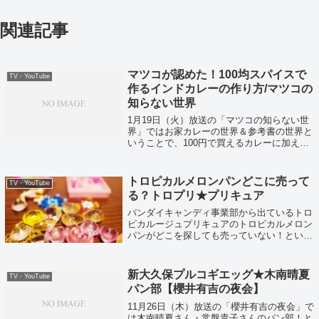
関連記事
マツコが認めた！100均スパイスで
TV・YouTube
作るインドカレーの作り方/マツコの
知らない世界
1月19日（火）放送の「マツコの知らない世
界」ではお家カレーの世界＆参考書の世界と
いうことで、100円で買えるカレーに加える
と美味しい調味料！？グラビア付き参考書な
どが紹介されていました！
トロピカルメロンパンどこに売って
TV・YouTube
る？トロプリ★プリキュア
バンダイキャンディ事業部から出ているトロ
ピカルージュプリキュアのトロピカルメロン
パンがどこを探しても売っていない！という
ことで発見している人たちの情報をまとめて
みました！
新大久保プルコギエッグ★木南晴夏
TV・YouTube
パン部【櫻井有吉の夜会】
11月26日（木）放送の「櫻井有吉の夜会」で
は木南晴夏さん・常盤貴子さんのパン部！と