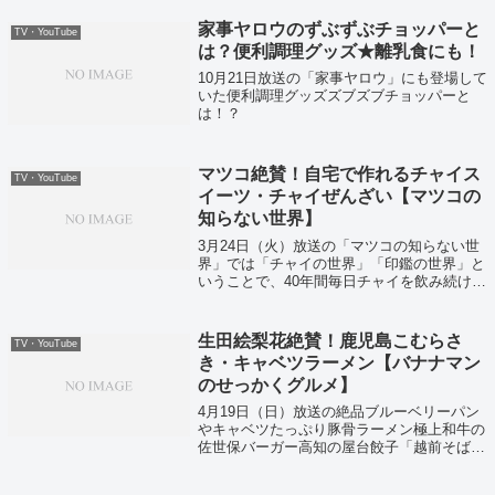
家事ヤロウのずぶずぶチョッパーと
TV・YouTube
は？便利調理グッズ★離乳食にも！
10月21日放送の「家事ヤロウ」にも登場して
いた便利調理グッズズブズブチョッパーと
は！？
マツコ絶賛！自宅で作れるチャイス
TV・YouTube
イーツ・チャイぜんざい【マツコの
知らない世界】
3月24日（火）放送の「マツコの知らない世
界」では「チャイの世界」「印鑑の世界」と
いうことで、40年間毎日チャイを飲み続ける
男神原博之さんが登場し最強チャイスイーツ
を紹介していました。
生田絵梨花絶賛！鹿児島こむらさ
TV・YouTube
き・キャベツラーメン【バナナマン
のせっかくグルメ】
4月19日（日）放送の絶品ブルーベリーパン
やキャベツたっぷり豚骨ラーメン極上和牛の
佐世保バーガー高知の屋台餃子「越前そば」
などなどの今すぐにお取り寄せできちゃうグ
ルメをまとめて大公開ということで紹介して