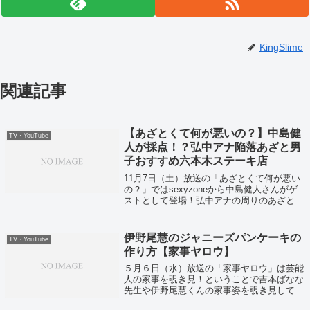
KingSlime
関連記事
【あざとくて何が悪いの？】中島健
TV・YouTube
人が採点！？弘中アナ陥落あざと男
子おすすめ六本木ステーキ店
11月7日（土）放送の「あざとくて何が悪い
の？」ではsexyzoneから中島健人さんがゲ
ストとして登場！弘中アナの周りのあざと男
子を採点していました。
伊野尾慧のジャニーズパンケーキの
TV・YouTube
作り方【家事ヤロウ】
５月６日（水）放送の「家事ヤロウ」は芸能
人の家事を覗き見！ということで吉本ばなな
先生や伊野尾慧くんの家事姿を覗き見してい
ましたよ！