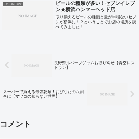
いました！
ビールの種類が多い！セブンイレブ
TV・YouTube
ン★横浜ハンマーヘッド店
取り揃えるビールの種類と量が半端ないセブ
ンが横浜に！？ということでお店の場所を調
べてみました！
長野県ルバーブジャムお取り寄せ【青空レス
トラン】
スーパーで買える最強乾麺！おびなたの八割
そば【マツコの知らない世界】
コメント