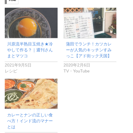
川原流半熟目玉焼き★冷
蒲田でランチ！カツカレ
やして作る？｜週刊さん
ーが人気のキッチンすみ
まとマツコ
っこ【アド街ック天国】
2021年9月5日
2020年2月6日
レシピ
TV・YouTube
カレーとナンの正しい食
べ方！インド流のマナー
とは