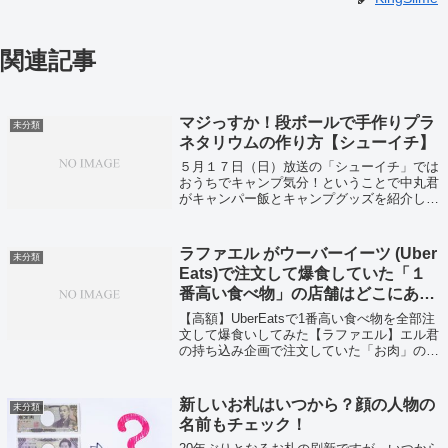
関連記事
マジっすか！段ボールで手作りプラ
未分類
ネタリウムの作り方【シューイチ】
５月１７日（日）放送の「シューイチ」では
おうちでキャンプ気分！ということで中丸君
がキャンパー飯とキャンプグッズを紹介して
いました！
ラファエル がウーバーイーツ (Uber
未分類
Eats)で注文して爆食していた「１
番高い食べ物」の店舗はどこにあ
る？〜お肉編〜
【高額】UberEatsで1番高い食べ物を全部注
文して爆食いしてみた【ラファエル】エル君
の持ち込み企画で注文していた「お肉」の店
舗情報と商品をご紹介いたします。
新しいお札はいつから？顔の人物の
未分類
名前もチェック！