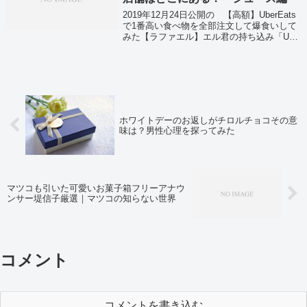
2019年12月24日公開の 【高額】UberEats
で1番高い食べ物を全部注文して爆食いして
みた【ラファエル】エル君の持ち込み「Uber
Eatsの検索で出てくる1番高い食べ物を手当
たり次第に注文して爆食する」という企画で
注文されていた食...
ホワイトデーのお返しがチロルチョコその意
味は？男性心理を探ってみた
マツコも引いた可愛いお菓子箱フリーアナウ
ンサー堤信子厳選｜マツコの知らない世界
コメント
コメントを書き込む