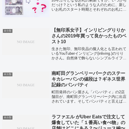
20年ぶりとなるお札の刷新ですが、いつから
だっけ？という私のような人のために、新し
いお札のスタート時期とそれぞれのお札に描
かれる顔の人物の名前などをまとめました！
【無印系女子】インリビングりりか
未分類
さんの2019年買って良かったものベ
スト10
生きた無印、無印良品の擬人化とも言われて
いるYouTuberインリビング(inliving.)のりり
かさん。自然体で飾らないシンプルライフを
Vlog形式でYouTubeにUPしているりりかさ
んが2019年買って良かったものベスト10を
まとめ...
南町田グランベリーパークのステー
未分類
キカレーパンの値段は？ギネス世界
記録のパンパティ
町田発祥のパン屋さん「パンパティ」の2店
舗目が、南町田グランベリーパーク内に出店
されています。そしてパンパティと言えば、
ギネス世界記録を持っている「ステーキカレ
ーパン」が有名です。平日でも行列の人気店
ですよ。
ラファエル がUber Eatsで注文して
未分類
爆食していた「１番高い食べ物」の
店舗はどこにある？〜ジュース編〜