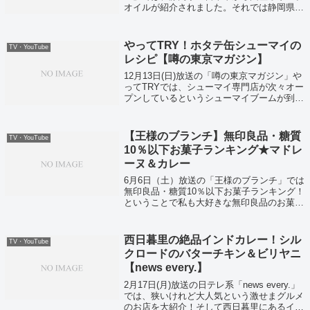
オイルが紹介されました。それでは静岡県日
本平で作られている国産の無濾過エキストラ
バージンオリーブオイルの通販お取り寄せ情
報がこちら！
やってTRY！ホタテ缶シューマイの
TV・YouTube
レシピ【噂の東京マガジン】
12月13日(日)放送の「噂の東京マガジン」や
ってTRYでは、シューマイ専門店が次々オー
プンしているというシューマイブームが到
来！そして宮本シェフが教えてくれたホタテ
缶シューマイのレシピがこちら！
【王様のブランチ】無印良品・糖質
TV・YouTube
10％以下お菓子ランキング★マドレ
ーヌ＆カレー
6月6日（土）放送の「王様のブランチ」では
無印良品・糖質10％以下お菓子ランキング！
ということで私も大好きな無印良品のお菓子
が紹介されていました！
西日暮里の絶品インドカレー！シル
TV・YouTube
クロードのバターチキン＆ビリヤニ
【news every.】
2月17日(月)放送の日テレ系「news every.」
では、狭いけれど大人気という激せまグルメ
のお店を大紹介！そして西日暮里にあるイン