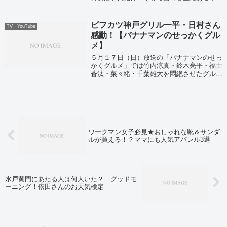
ド人シェフが作る本格インドカレーが楽しめ
る激せま店「シルクロード」がこちら！
ビフカツ神戸グリル一平・日村さん
TV・YouTube
感動！【バナナマンのせっかくグル
メ】
５月１７日（日）放送の「バナナマンのせっ
かくグルメ」では竹内涼真・鈴木亮平・福士
蒼汰・菜々緒・千葉雄大を悶絶させたグル
メ！ということで全国のグルメと今お取り寄
せできるグルメを紹介していました！
ワークマン女子必見★おしゃれな靴＆サンダ
ルが買える！？ママにも人気アパレル3選
水戸黄門にあたる人は何人いた？｜グッドモ
ーニング！依田さんのお天気検定