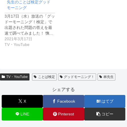
先生のことば検定グッド
モーニング
3月17日（水）放送の「グッ
ドーモーニング！検定」で
出題された問題の答えを最
速で調べてみました！ 憮…
2021年3月17日
TV・YouTube
TV・YouTube
ことば検定
グッドモーニング！
林先生
シェアする
X
Facebook
はてブ
LINE
Pinterest
コピー