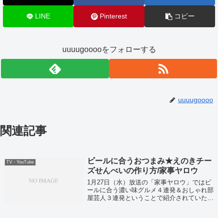
LINE
Pinterest
コピー
uuuugooooをフォローする
uuuugoooo
関連記事
ビールに合うおつまみ★えのきチー
TV・YouTube
ズせんべいの作り方/家事ヤロウ
1月27日（水）放送の「家事ヤロウ」ではビ
ールに合う濃い味グルメ４連発＆おしゃれ部
屋芸人３連発ということで紹介されていたレ
シピをまとめていきます