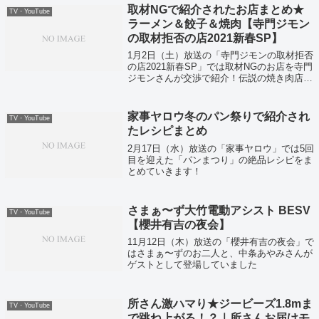
取材NGで紹介されたお店まとめ★
TV・YouTube
ラーメン＆餃子＆焼肉【寺門ジモン
の取材拒否の店2021新春SP】
1月2日（土）放送の「寺門ジモンの取材拒否
の店2021新春SP」では取材NGのお店を寺門
ジモンさんが交渉で紹介！伝説の焼き肉店も
解禁！？
家事ヤロウ冬のパン祭りで紹介され
TV・YouTube
たレシピまとめ
2月17日（水）放送の「家事ヤロウ」では5回
目を迎えた「パンまつり」の絶品レシピをま
とめていきます！
さまぁ〜ず大竹電動アシスト BESV
TV・YouTube
【櫻井有吉の夜会】
11月12日（木）放送の「櫻井有吉の夜会」で
はさまぁ〜ずのお二人と、中条あやみさんが
ゲストとして登場していました
所さん激ハマり★ジービーズ1.8mま
TV・YouTube
で跳ね上がる！？｜所さんお届けモ