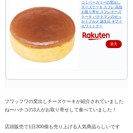
コミベーカリーの窯出し
チーズケーキ スフレ 高知
お取り寄せ スフレチーズ
ケーキ バナナマンのせっ
かくグルメ 誕生日 ギフト
ホワイトデー
楽天
で購
入
フワッフワの窯出しチーズケーキが紹介されていました
ね〜ハナコの3人がお取り寄せして食べていました！
店頭販売で1日300個も売り上げる人気商品らしいです