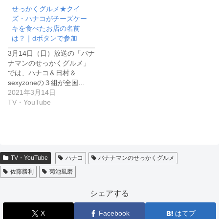
せっかくグルメ★クイ
ズ・ハナコがチーズケー
キを食べたお店の名前
は？｜dボタンで参加
3月14日（日）放送の「バナ
ナマンのせっかくグルメ」
では、ハナコ＆日村＆
sexyzoneの３組が全国…
2021年3月14日
TV・YouTube
TV・YouTube
ハナコ
バナナマンのせっかくグルメ
佐藤勝利
菊池風磨
シェアする
X
Facebook
はてブ