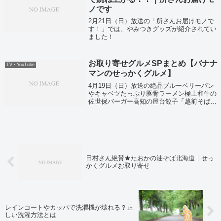
ノです
2月21日（日）放送の「所さんお届けモノで
す！」では、やみつきグッズが紹介されてい
ました！
お取り寄せグルメSPまとめ【バナナ
TV・YouTube
マンのせっかくグルメ】
4月19日（日）放送の絶品ブルーベリーパン
やキャベツたっぷり豚骨ラーメン極上和牛の
佐世保バーガー高知の屋台餃子「越前そば」
などなどの今すぐにお取り寄せできちゃうグ
ルメをまとめて大公開ということで紹介して
いました！
日村さん絶賛★たおかの油そば北海道｜せっ
かくグルメお取り寄せ
レインコートやカッパで洗濯機が壊れる？正
しい洗濯方法とは