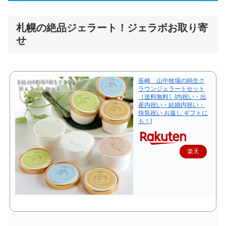
札幌の絶品ジェラート！ジェラボお取り寄
せ
長崎 山中牧場の純生ク
ラウンジェラートセット
［送料無料］[内祝い・出
産内祝い・結婚内祝い・
快気祝い お返し ギフトに
も！]
楽天
で購
入