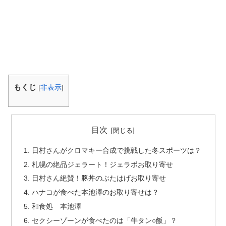
もくじ
[
非表示
]
目次
日村さんがクロマキー合成で挑戦した冬スポーツは？
札幌の絶品ジェラート！ジェラボお取り寄せ
日村さん絶賛！豚丼のぶたはげお取り寄せ
ハナコが食べた本池澤のお取り寄せは？
和食処 本池澤
セクシーゾーンが食べたのは「牛タン○飯」？