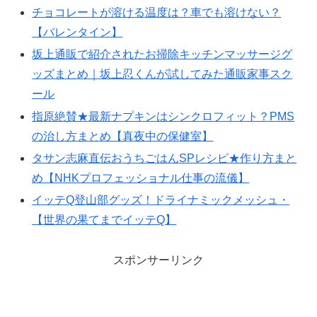
チョコレートが溶ける温度は？車でも溶けない？
【バレンタイン】
坂上通販で紹介されたお掃除キッチンマッサージグ
ッズまとめ｜坂上忍くんが試してみた通販家事スク
ール
指原絶賛★最新ナプキンはシンクロフィット？PMS
の治し方まとめ【真夜中の保健室】
タサン志麻直伝おうちごはんSPレシピ★作り方まと
め【NHKプロフェッショナル仕事の流儀】
イッテQ登山部グッズ！ドライナミックメッシュ・
【世界の果てまでイッテQ】
スポンサーリンク