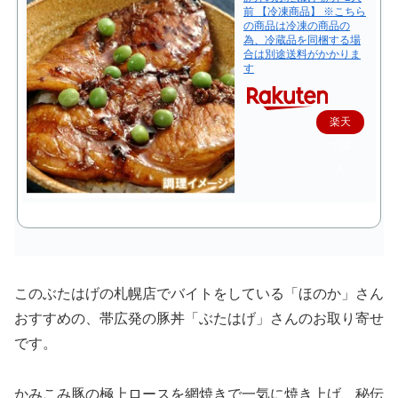
前 【冷凍商品】 ※こちら
の商品は冷凍の商品の
為、冷蔵品を同梱する場
合は別途送料がかかりま
す
楽天
で購
入
このぶたはげの札幌店でバイトをしている「ほのか」さん
おすすめの、帯広発の豚丼「ぶたはげ」さんのお取り寄せ
です。
かみこみ豚の極上ロースを網焼きで一気に焼き上げ、秘伝