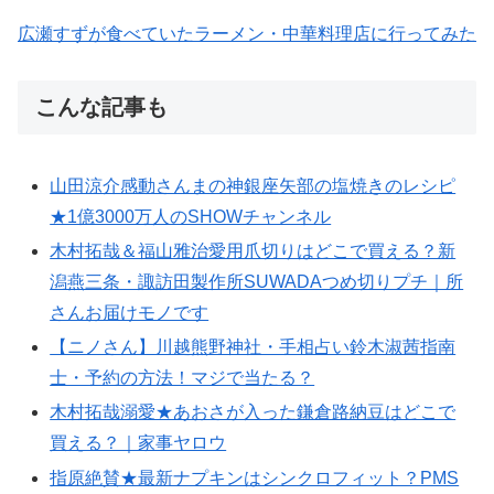
広瀬すずが食べていたラーメン・中華料理店に行ってみた
こんな記事も
山田涼介感動さんまの神銀座矢部の塩焼きのレシピ
★1億3000万人のSHOWチャンネル
木村拓哉＆福山雅治愛用爪切りはどこで買える？新
潟燕三条・諏訪田製作所SUWADAつめ切りプチ｜所
さんお届けモノです
【ニノさん】川越熊野神社・手相占い鈴木淑茜指南
士・予約の方法！マジで当たる？
木村拓哉溺愛★あおさが入った鎌倉路納豆はどこで
買える？｜家事ヤロウ
指原絶賛★最新ナプキンはシンクロフィット？PMS