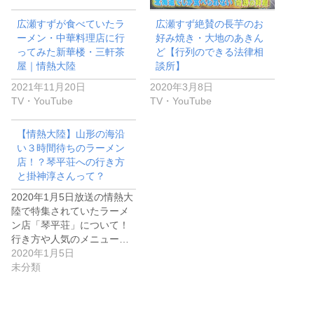
広瀬すずが食べていたラ
広瀬すず絶賛の長芋のお
ーメン・中華料理店に行
好み焼き・大地のあきん
ってみた新華楼・三軒茶
ど【行列のできる法律相
屋｜情熱大陸
談所】
2021年11月20日
2020年3月8日
TV・YouTube
TV・YouTube
【情熱大陸】山形の海沿
い３時間待ちのラーメン
店！？琴平荘への行き方
と掛神淳さんって？
2020年1月5日放送の情熱大
陸で特集されていたラーメ
ン店「琴平荘」について！
行き方や人気のメニュー…
2020年1月5日
未分類