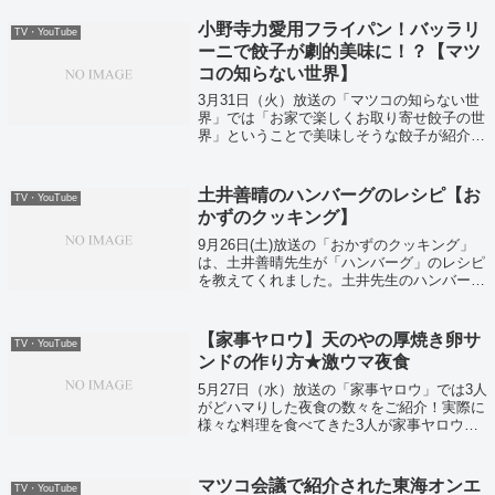
小野寺力愛用フライパン！バッラリ
TV・YouTube
ーニで餃子が劇的美味に！？【マツ
コの知らない世界】
3月31日（火）放送の「マツコの知らない世
界」では「お家で楽しくお取り寄せ餃子の世
界」ということで美味しそうな餃子が紹介さ
れていました！
土井善晴のハンバーグのレシピ【お
TV・YouTube
かずのクッキング】
9月26日(土)放送の「おかずのクッキング」
は、土井善晴先生が「ハンバーグ」のレシピ
を教えてくれました。土井先生のハンバーグ
は、パン粉ではなく食パンを使うことでとて
もふんわりやわらかに仕上がります。
【家事ヤロウ】天のやの厚焼き卵サ
TV・YouTube
ンドの作り方★激ウマ夜食
5月27日（水）放送の「家事ヤロウ」では3人
がどハマりした夜食の数々をご紹介！実際に
様々な料理を食べてきた3人が家事ヤロウ的
ナンバー1を決定していました！
マツコ会議で紹介された東海オンエ
TV・YouTube