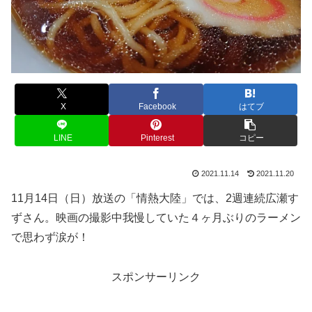
X
Facebook
はてブ
LINE
Pinterest
コピー
2021.11.14
2021.11.20
11月14日（日）放送の「情熱大陸」では、2週連続広瀬す
ずさん。映画の撮影中我慢していた４ヶ月ぶりのラーメン
で思わず涙が！
スポンサーリンク