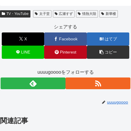
TV・YouTube
太子堂
広瀬すず
情熱大陸
新華楼
シェアする
X
Facebook
はてブ
LINE
Pinterest
コピー
uuuugooooをフォローする
uuuugoooo
関連記事