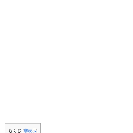
もくじ
[
非表示
]