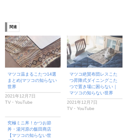
関連
マツコ温まるこたつ14選
マツコ絶賛布団レスこた
まとめ|マツコの知らない
つ昇降式ダイニングこた
世界
つで置き場に困らない｜
マツコの知らない世界
2021年12月7日
TV・YouTube
2021年12月7日
TV・YouTube
究極ミニ丼！かつお節
丼・湯河原の飯田商店
【マツコの知らない世