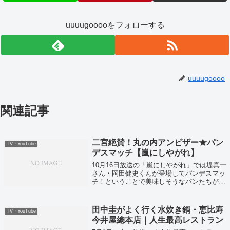
uuuugooooをフォローする
uuuugoooo
関連記事
二宮絶賛！丸の内アンビザー★パン
TV・YouTube
デスマッチ【嵐にしやがれ】
10月16日放送の「嵐にしやがれ」では堤真一
さん・岡田健史くんが登場してパンデスマッ
チ！ということで美味しそうなパンたちが紹
介されていました！
田中圭がよく行く水炊き鍋・恵比寿
TV・YouTube
今井屋總本店｜人生最高レストラン