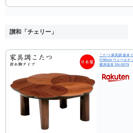
讃和「チェリー」
こたつ 家具調 座卓 
行90cm ウォールナ
暖房器具 SN-0079