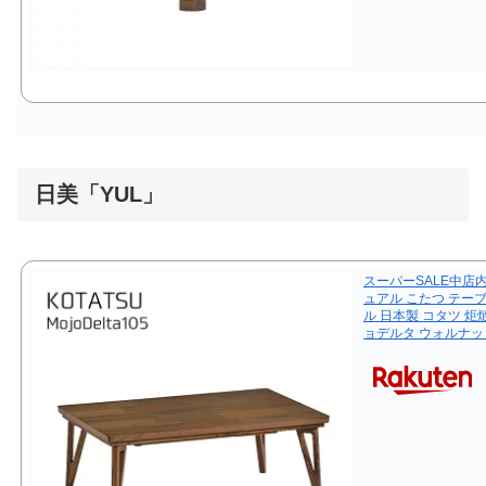
日美「YUL」
スーパーSALE中店
ュアル こたつ テーブ
ル 日本製 コタツ 炬
ョデルタ ウォルナッ