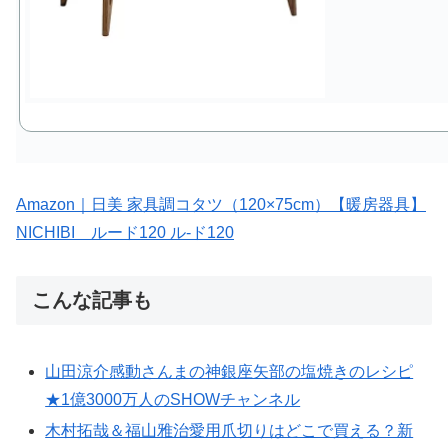
Amazon｜日美 家具調コタツ（120×75cm）【暖房器具】
NICHIBI ルード120 ル-ド120
こんな記事も
山田涼介感動さんまの神銀座矢部の塩焼きのレシピ
★1億3000万人のSHOWチャンネル
木村拓哉＆福山雅治愛用爪切りはどこで買える？新