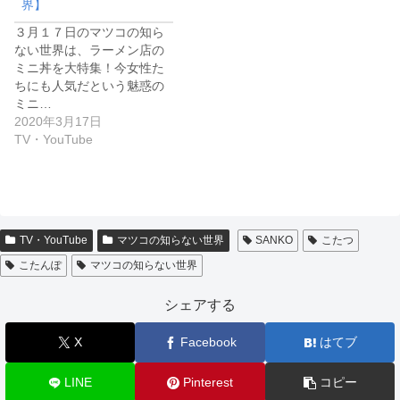
界】
３月１７日のマツコの知ら
ない世界は、ラーメン店の
ミニ丼を大特集！今女性た
ちにも人気だという魅惑の
ミニ…
2020年3月17日
TV・YouTube
TV・YouTube
マツコの知らない世界
SANKO
こたつ
こたんぽ
マツコの知らない世界
シェアする
X
Facebook
はてブ
LINE
Pinterest
コピー