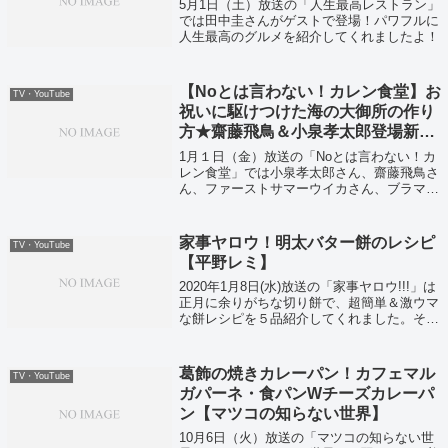
5月1日（土）放送の「人生最高レストラン」
では田中圭さんがゲストで登場！パワフルに
人生最高のグルメを紹介してくれましたよ！
【Noとは言わない！カレン食堂】お
TV・YouTube
祝いに駆けつけた海の大御所の作り
方★齋藤飛鳥＆小泉孝太郎登場新春
SP
1月１日（金）放送の「Noとは言わない！カ
レン食堂」では小泉孝太郎さん、齋藤飛鳥さ
ん、ファーストサマーウイカさん、ブラマヨ
小杉さんが登場！今日のお料理は一体！？
家事ヤロウ！明太バター餅のレシピ
TV・YouTube
【平野レミ】
2020年1月8日(水)放送の「家事ヤロウ!!!」は
正月に余りがちな切り餅で、超簡単＆激ウマ
な餅レシピを５品紹介してくれました。そし
て料理研究家の平野レミさんが正月に紹介
し、新しい明太料理の新境地を作り出したレ
シピ「明太バター餅」がこちらで...
葛飾の焼きカレーパン！カフェマル
TV・YouTube
ガパーネ・食パンWチーズカレーパ
ン【マツコの知らない世界】
10月6日（火）放送の「マツコの知らない世