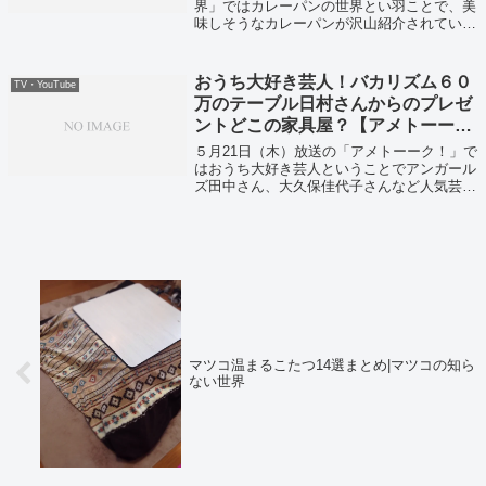
界」ではカレーパンの世界とい羽ことで、美
味しそうなカレーパンが沢山紹介されていま
した！
おうち大好き芸人！バカリズム６０
TV・YouTube
万のテーブル日村さんからのプレゼ
ントどこの家具屋？【アメトーー
ク！】
５月21日（木）放送の「アメトーーク！」で
はおうち大好き芸人ということでアンガール
ズ田中さん、大久保佳代子さんなど人気芸人
のみなさんがリモートで収録していました！
マツコ温まるこたつ14選まとめ|マツコの知ら
ない世界