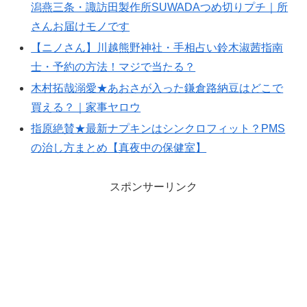
潟燕三条・諏訪田製作所SUWADAつめ切りプチ｜所
さんお届けモノです
【ニノさん】川越熊野神社・手相占い鈴木淑茜指南
士・予約の方法！マジで当たる？
木村拓哉溺愛★あおさが入った鎌倉路納豆はどこで
買える？｜家事ヤロウ
指原絶賛★最新ナプキンはシンクロフィット？PMS
の治し方まとめ【真夜中の保健室】
スポンサーリンク