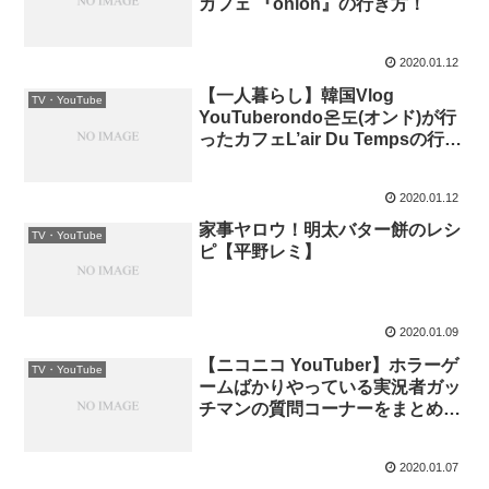
カフェ 『onion』の行き方！
2020.01.12
【一人暮らし】韓国Vlog
TV・YouTube
YouTuberondo온도(オンド)が行
ったカフェL’air Du Tempsの行き
方！
2020.01.12
家事ヤロウ！明太バター餅のレシ
TV・YouTube
ピ【平野レミ】
2020.01.09
【ニコニコ YouTuber】ホラーゲ
TV・YouTube
ームばかりやっている実況者ガッ
チマンの質問コーナーをまとめて
みました
2020.01.07