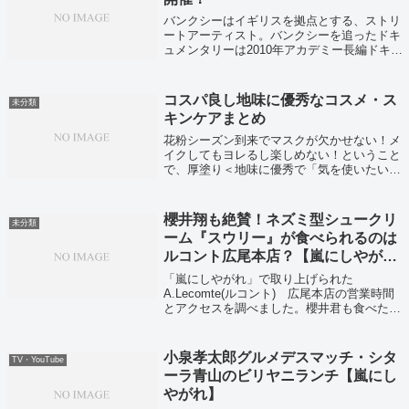
バンクシーはイギリスを拠点とする、ストリ
ートアーティスト。バンクシーを追ったドキ
ュメンタリーは2010年アカデミー長編ドキュ
メンタリー映画賞にノミネートされ、これま
でのストリートアーティストのイメージを変
えたと言われています。そんなバンクシ...
コスパ良し地味に優秀なコスメ・ス
未分類
キンケアまとめ
花粉シーズン到来でマスクが欠かせない！メ
イクしてもヨレるし楽しめない！ということ
で、厚塗り＜地味に優秀で「気を使いたい部
分」を確実に上品に仕上げるコスメ・スキン
ケアをまとめました。
櫻井翔も絶賛！ネズミ型シュークリ
未分類
ーム『スウリー』が食べられるのは
ルコント広尾本店？【嵐にしやが
れ】
「嵐にしやがれ」で取り上げられた
A.Lecomte(ルコント) 広尾本店の営業時間
とアクセスを調べました。櫻井君も食べた人
気のネズミ型のシュークリーム「スウリー」
を購入するのに気をつけておきたいことも！
小泉孝太郎グルメデスマッチ・シタ
TV・YouTube
ーラ青山のビリヤニランチ【嵐にし
やがれ】