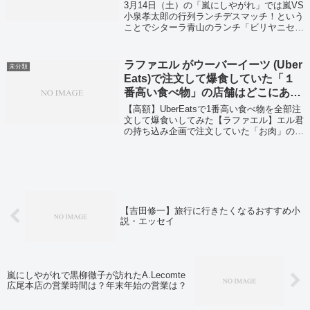
3月14日（土）の「嵐にしやがれ」では嵐VS
小泉孝太郎の行列ランチデスマッチ！という
ことでシターラ青山のランチ「ビリヤニセッ
ト」が紹介されていました。
ラファエル がウーバーイーツ (Uber
未分類
Eats)で注文して爆食していた「１
番高い食べ物」の店舗はどこにあ
る？〜お肉編〜
【高額】UberEatsで1番高い食べ物を全部注
文して爆食いしてみた【ラファエル】エル君
の持ち込み企画で注文していた「お肉」の店
舗情報と商品をご紹介いたします。
【吉田修一】旅行に行きたくなるおすすめ小
説・エッセイ
嵐にしやがれで黒柳徹子が訪れたA.Lecomte
広尾本店の営業時間は？年末年始の営業は？