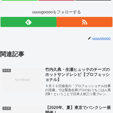
uuuugooooをフォローする
uuuugoooo
関連記事
竹内久典・生瀬ヒュッテのチーズの
未分類
ホットサンドレシピ【プロフェッシ
ョナル】
５月１２日放送の「プロフェッショナル仕事
の流儀」では緊急企画プロのおうちごはん第
2弾！ということで日本人初三ツ星フレンチ
シェフとなった岸田周三さんたちがレシピを
紹介していました！
【2020年、夏】東京でバンクシー展
未分類
開催！