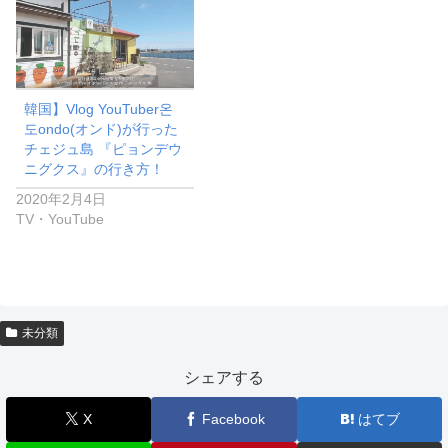
韓国】Vlog YouTuber온
도ondo(オンド)が行った
チェジュ島 『ピョンデウ
ニグクス』の行き方！
2020年2月4日
TV・YouTube
未分類
シェアする
X
Facebook
はてブ