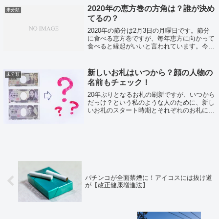
2020年の恵方巻の方角は？誰が決め
未分類
てるの？
2020年の節分は2月3日の月曜日です。節分
に食べる恵方巻ですが、毎年恵方に向かって
食べると縁起がいいと言われています。今年
の恵方は一体どこなのか？また、恵方を決め
ているのは誰なのか？についてご紹介いたし
ます。
新しいお札はいつから？顔の人物の
未分類
名前もチェック！
20年ぶりとなるお札の刷新ですが、いつから
だっけ？という私のような人のために、新し
いお札のスタート時期とそれぞれのお札に描
かれる顔の人物の名前などをまとめました！
パチンコが全面禁煙に！アイコスには抜け道
が【改正健康増進法】