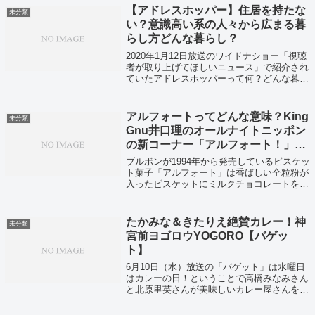
【アドレスホッパー】住居を持たな
未分類
い？意識高い系の人々から広まる暮
らし方どんな暮らし？
2020年1月12日放送のワイドナショー「視聴
者が取り上げてほしいニュース」で紹介され
ていたアドレスホッパーって何？どんな暮ら
しをしているのか調べてみました。
アルフォートってどんな意味？King
未分類
Gnu井口理のオールナイトニッポン
の新コーナー「アルフォート！」っ
てどんな企画なの？
ブルボンが1994年から発売しているビスケッ
ト菓子「アルフォート」は香ばしい全粒粉が
入ったビスケットにミルクチョコレートを組
み合わせたお菓子です。人気商品で20年以上
販売されているアルフォートですが実は「ア
ルフォート」という言葉に意味がある...
たかみな＆きたりえ絶賛カレー！神
未分類
宮前ヨゴロウYOGORO【バゲッ
ト】
6月10日（水）放送の「バゲット」は水曜日
はカレーの日！ということで高橋みなみさん
と北原里英さんが美味しいカレー屋さんを紹
介してくれていました！