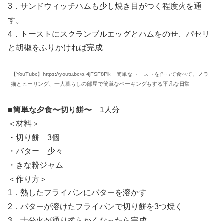
3．サンドウィッチハムも少し焼き目がつく程度火を通
す。
4．トーストにスクランブルエッグとハムをのせ、パセリ
と胡椒をふりかければ完成
【YouTube】https://youtu.be/a-4jFSF8Plk 簡単なトーストを作って食べて、ノラ
猫とヒーリング、一人暮らしの部屋で簡単なベーキングもする平凡な日常
■
簡単な夕食〜切り餅〜
1人分
＜材料＞
・切り餅 3個
・バター 少々
・きな粉ジャム
＜作り方＞
1．熱したフライパンにバターを溶かす
2．バターが溶けたフライパンで切り餅を3つ焼く
3．十分火が通り柔らかくなったら完成