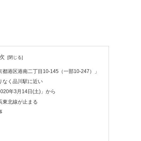
次
区港南二丁目10-145（一部10-247）」
りなく品川駅に近い
0年3月14日(土)」から
浜東北線が止まる
事