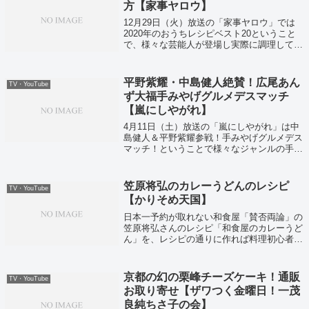
方【家事ヤロウ】
12月29日（火）放送の「家事ヤロウ」では
2020年のおうちレシピベスト20ということ
で、様々な芸能人が登場し実際に調理してい
ました！
平野紫耀・中島健人絶賛！広尾あん
TV・YouTube
ず大福手みやげグルメデスマッチ
【嵐にしやがれ】
4月11日（土）放送の「嵐にしやがれ」は中
島健人＆平野紫耀参戦！手みやげグルメデス
マッチ！ということで様々なジャンルの手み
やげグルメが紹介されていました。
笠原将弘のカレーうどんのレシピ
TV・YouTube
【かりそめ天国】
日本一予約が取れない和食屋「賛否両論」の
笠原将弘さんのレシピ「和食屋のカレーうど
ん」を、レシピの通りに作れば料理初心者で
も美味しく作れるのか？というのを証明する
ために、霜降り明星せいやが挑戦！というの
を、マツコ有吉かりそめ天国でやっていま
京都の幻の栗峰チーズケーキ！通販
TV・YouTube
し...
お取り寄せ【ザワつく金曜日！一茂
良純ちさ子の会】