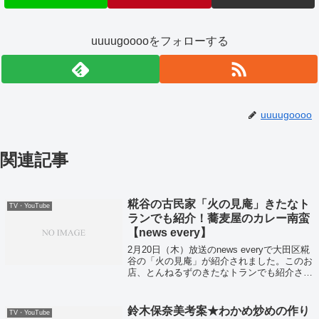
uuuugooooをフォローする
uuuugoooo
関連記事
糀谷の古民家「火の見庵」きたなト
TV・YouTube
ランでも紹介！蕎麦屋のカレー南蛮
【news every】
2月20日（木）放送のnews everyで大田区糀
谷の「火の見庵」が紹介されました。このお
店、とんねるずのきたなトランでも紹介され
たことがある隠れた名店！今回はカレー南蛮
が特集されていました！「火の見庵」の店舗
情報ときたなトランで紹介され...
鈴木保奈美考案★わかめ炒めの作り
TV・YouTube