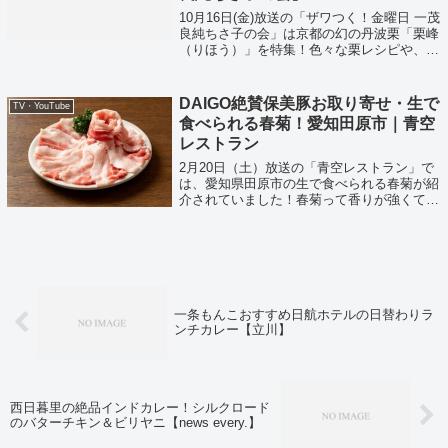
10月16日(金)放送の「ザワつく！金曜日 一茂
良純ちさ子の会」は京都の幻の丹波栗「栗峰
（りほう）」を特集！色々な栗レシピや、幻
の栗を使ったチーズケーキが紹介されまし
た。そして長嶋一茂さんや高嶋ちさ子さんが
絶賛をしたチーズケーキ！京都のチー...
DAIGO絶賛保美豚お取り寄せ・生で
TV・YouTube
食べられる春菊！愛知田原市｜青空
レストラン
2月20日（土）放送の「青空レストラン」で
は、愛知県田原市の生で食べられる春菊が紹
介されていました！春菊って香りが強くて、
生だと苦そうですが・・・
一条もんこおすすめ日航ホテルの日替わりラ
ンチカレー【立川】
西日暮里の絶品インドカレー！シルクロード
のバターチキン＆ビリヤニ【news every.】