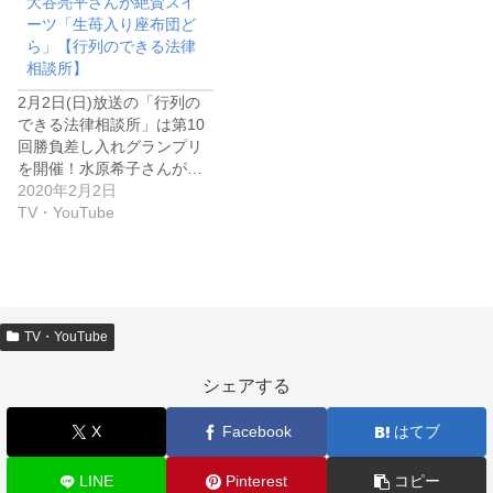
大谷亮平さんが絶賛スイ
ーツ「生苺入り座布団ど
ら」【行列のできる法律
相談所】
2月2日(日)放送の「行列の
できる法律相談所」は第10
回勝負差し入れグランプリ
を開催！水原希子さんが…
2020年2月2日
TV・YouTube
TV・YouTube
シェアする
X
Facebook
はてブ
LINE
Pinterest
コピー