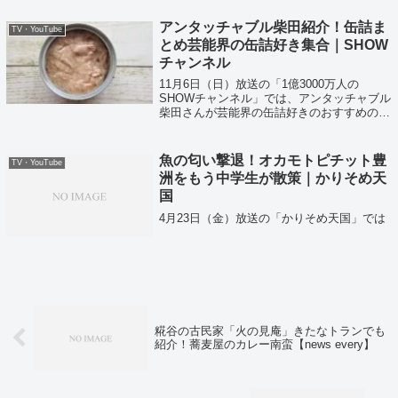
アンタッチャブル柴田紹介！缶詰ま
TV・YouTube
とめ芸能界の缶詰好き集合｜SHOW
チャンネル
11月6日（日）放送の「1億3000万人の
SHOWチャンネル」では、アンタッチャブル
柴田さんが芸能界の缶詰好きのおすすめの缶
詰を紹介していました！
魚の匂い撃退！オカモトピチット豊
TV・YouTube
洲をもう中学生が散策｜かりそめ天
国
4月23日（金）放送の「かりそめ天国」では
糀谷の古民家「火の見庵」きたなトランでも
紹介！蕎麦屋のカレー南蛮【news every】