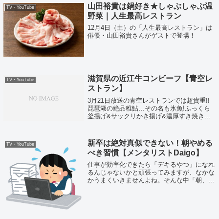
もち」、巨人の元木コーチは高級「八戸サバ
山田裕貴は鍋好き★しゃぶしゃぶ温
TV・YouTube
缶...
野菜｜人生最高レストラン
12月4日（土）の「人生最高レストラン」は
俳優・山田裕貴さんがゲストで登場！
滋賀県の近江牛コンビーフ【青空レ
TV・YouTube
ストラン】
3月21日放送の青空レストランでは超貴重!!
琵琶湖の絶品稚鮎…その名も氷魚!ふっくら
釜揚げ&サックリかき揚げ&濃厚すき焼き風
鍋！更に旨さ凝縮…!こだわり抜いた極上近
江牛のコンビーフも!ということで近江牛の
コンビーフを紹介いたします。
新卒は絶対真似できない！朝やめる
TV・YouTube
べき習慣【メンタリストDaigo】
仕事が効率化できたら「デキるやつ」になれ
るんじゃないかと頑張ってみますが、なかな
かうまくいきませんよね。そんな中「朝、や
めるだけで人生が変わる行動」という言葉に
誘われてメンタリストDaigoさんの動画を見
てみました。