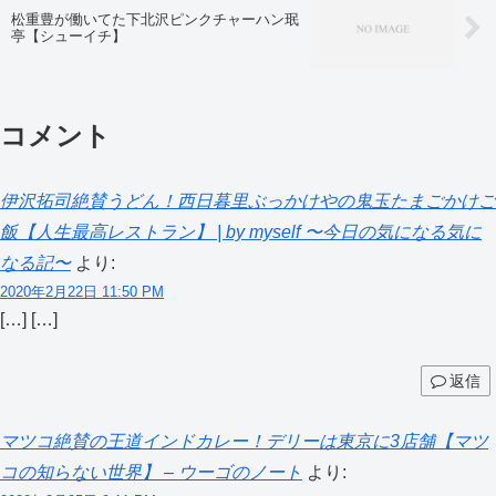
松重豊が働いてた下北沢ピンクチャーハン珉
亭【シューイチ】
コメント
伊沢拓司絶賛うどん！西日暮里ぶっかけやの鬼玉たまごかけご
飯【人生最高レストラン】 | by myself 〜今日の気になる気に
なる記〜
より:
2020年2月22日 11:50 PM
[…] […]
返信
マツコ絶賛の王道インドカレー！デリーは東京に3店舗【マツ
コの知らない世界】 – ウーゴのノート
より: