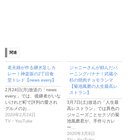
関連
老夫婦が作る継ぎ足しカ
ジャニーさんが頼んだバ
レー！神楽坂の2丁目食
ーニングバナナ！武蔵小
堂トレド【news every】
杉の焼肉チョモランマ
【菊池風磨の人生最高レ
2月24日(月)放送の「news
ストラン】
every.」では、後継者がいな
いけれど町で評判の愛され
3月7日(土)放送の「人生最
グルメのお…
高レストラン」では異色の
2020年2月24日
ジャニーズことセクゾの菊
TV・YouTube
池風磨君が、手作りカレ
ー…
2020年3月8日
TV・YouTube