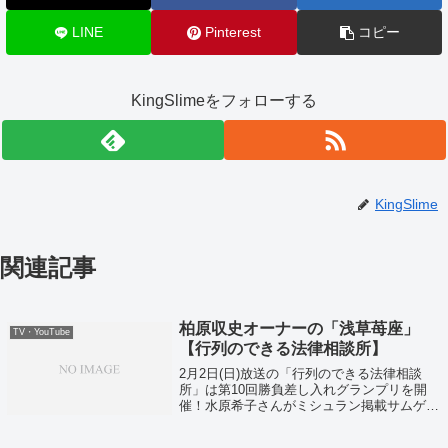
LINE
Pinterest
コピー
KingSlimeをフォローする
KingSlime
関連記事
柏原収史オーナーの「浅草苺座」
TV・YouTube
【行列のできる法律相談所】
2月2日(日)放送の「行列のできる法律相談
所」は第10回勝負差し入れグランプリを開
催！水原希子さんがミシュラン掲載サムゲタ
ン、柚希礼音さんが絶品「吹き寄せちら
し」、大谷亮平さんが絶品スイーツ「風呂敷