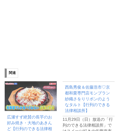
関連
西島秀俊＆佐藤浩市♡京
都和栗専門店モンブラン
紗織さをりリボンのよう
なタルト【行列のできる
法律相談所】
広瀬すず絶賛の長芋のお
11月29日（日）放送の「行
好み焼き・大地のあきん
列のできる法律相談所」で
ど【行列のできる法律相