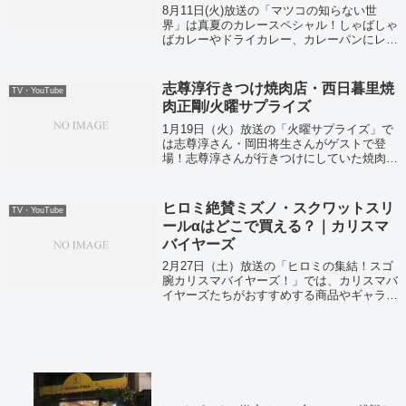
8月11日(火)放送の「マツコの知らない世
界」は真夏のカレースペシャル！しゃばしゃ
ばカレーやドライカレー、カレーパンにレト
ルトカレーなど究極のカレー12種を一挙大放
出！それではマツコ絶賛レトルトスープカレ
ー！北海道産チキンの濃厚スープカレー...
志尊淳行きつけ焼肉店・西日暮里焼
TV・YouTube
肉正剛/火曜サプライズ
1月19日（火）放送の「火曜サプライズ」で
は志尊淳さん・岡田将生さんがゲストで登
場！志尊淳さんが行きつけにしていた焼肉屋
さんが紹介されていました！
ヒロミ絶賛ミズノ・スクワットスリ
TV・YouTube
ールαはどこで買える？｜カリスマ
バイヤーズ
2月27日（土）放送の「ヒロミの集結！スゴ
腕カリスマバイヤーズ！」では、カリスマバ
イヤーズたちがおすすめする商品やギャラ事
情が明らかに・・・ということでまかせんし
ゃい井上・レジェンド松下など一流実演販売
士たちが登場していました！