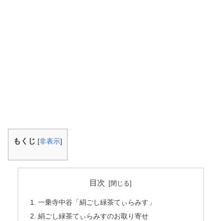
もくじ
[
非表示
]
目次
一乗寺中谷「絹ごし緑茶てぃらみす」
絹ごし緑茶てぃらみすのお取り寄せ