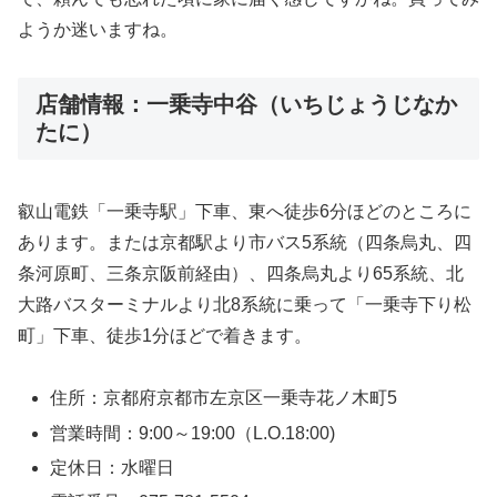
ようか迷いますね。
店舗情報：一乗寺中谷（いちじょうじなか
たに）
叡山電鉄「一乗寺駅」下車、東へ徒歩6分ほどのところに
あります。または京都駅より市バス5系統（四条烏丸、四
条河原町、三条京阪前経由）、四条烏丸より65系統、北
大路バスターミナルより北8系統に乗って「一乗寺下り松
町」下車、徒歩1分ほどで着きます。
住所：京都府京都市左京区一乗寺花ノ木町5
営業時間：9:00～19:00（L.O.18:00)
定休日：水曜日