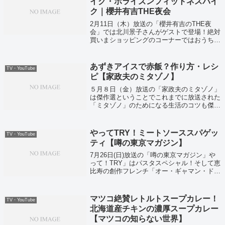
イク・ホライズンフィットネスバイ
ク｜櫻井有吉THE夜会
2月11日（木）放送の「櫻井有吉のTHE夜
会」では北川景子さんがゲストで登場！絶対
買いまショッピングのコーナーではおうちで
できる有酸素運動グッズを購入していまし
た！
あずきアイスで赤飯？作り方・レシ
TV・YouTube
ピ【家政夫のミタゾノ】
５月８日（金）放送の「家政夫のミタゾノ」
は傑作選ということでこれまでに放送された
「ミタゾノ」のためになる生活のコツも傑作
が放送されていました！
やってTRY！ミートソーススパゲッ
TV・YouTube
ティ【噂の東京マガジン】
7月26日(日)放送の「噂の東京マガジン」や
って！TRY」はパスタスペシャル！そして恵
比寿の創作フレンチ「オー・ギャマン・ド・
トキオ」の木下オーナーシェフの、秘伝のス
パイスを使った絶品ミートソーススパゲッテ
ィのレシピを紹介してくれました！
マツコ絶賛レトルトスープカレー！
TV・YouTube
北海道産チキンの濃厚スープカレー
【マツコの知らない世界】