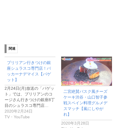
関連
ブリリアン行きつけの銀
座シュラスコ専門店！バ
ッカーナデマイス【バゲ
ット】
2月24日(月)放送の「バゲッ
二宮絶賛バスク風チーズ
ト」では、ブリリアンのコ
ケーキ渋谷・山口智子参
ージさん行きつけの銀座8丁
戦スペイン料理グルメデ
目のシュラスコ専門店…
スマッチ【嵐にしやが
2020年2月24日
れ】
TV・YouTube
2020年3月28日