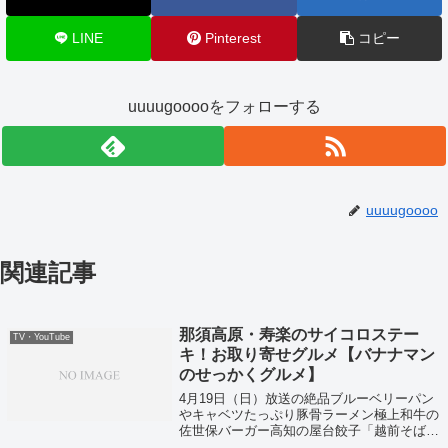
LINE
Pinterest
コピー
uuuugooooをフォローする
uuuugoooo
関連記事
那須高原・寿楽のサイコロステー
TV・YouTube
キ！お取り寄せグルメ【バナナマン
のせっかくグルメ】
4月19日（日）放送の絶品ブルーベリーパン
やキャベツたっぷり豚骨ラーメン極上和牛の
佐世保バーガー高知の屋台餃子「越前そば」
などなどの今すぐにお取り寄せできちゃうグ