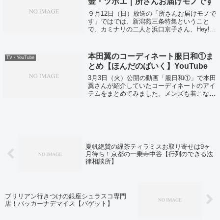
金・ツボエ｜所さんお届けモノです
９月12日（日）放送の「所さんお届けモノで
す」ではでは、新潟燕三条特集ということ
で、カミナリの二人と浜口京子さん、Hey!
Say! JUMP八乙女光 さんがものづくりの街
を徹底調査していました！
本田翼のコーディネート服日和①ま
TV・YouTube
とめ【ほんだのばいく】YouTube
3月3日（火）公開の動画「服日和①」で本田
翼さんが紹介していたコーディネートのアイ
テムをまとめてみました。メンズも着こなす
本田翼さん。男女どちらも必見ですね！
夏帆絶賛の緑茶ティラミスお取り寄せは9ヶ
月待ち！京都の一乗寺中谷【行列のできる法
律相談所】
ブリリアン行きつけの銀座シュラスコ専門
店！バッカーナデマイス【バゲット】