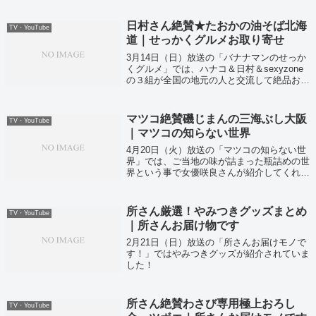
ルメをまとめて大公開ということで紹介して
いました！
日村さん絶賛★たおかの油そば北海
TV・YouTube
道｜せっかくグルメお取り寄せ
3月14日（日）放送の「バナナマンのせっか
くグルメ」では、ハナコ＆日村＆sexyzone
の３組が全国の地元の人と交流して絶品お取
り寄せグルメを紹介していました！
マツコ絶賛磯じまんの三海ぶし大阪
TV・YouTube
｜マツコの知らない世界
4月20日（火）放送の「マツコの知らない世
界」では、ご当地の味が詰まった瓶詰めの世
界という事で女優咲良さんが紹介してくれま
した！
所さん厳選！やみつきグッズまとめ
TV・YouTube
｜所さんお届け物です
2月21日（日）放送の「所さんお届けモノで
す！」ではやみつきグッズが紹介されていま
した！
所さん絶賛わさび専用極上おろし
TV・YouTube