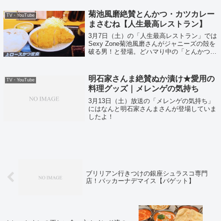
菊池風磨絶賛とんかつ・カツカレー
TV・YouTube
まさむね【人生最高レストラン】
3月7日（土）の「人生最高レストラン」では
Sexy Zone菊池風磨さんがジャニーズの殻を
破る男！と登場。どハマり中の「とんかつ」
とは！？
明石家さんま絶賛ぬか漬け★愛用の
TV・YouTube
料理グッズ｜メレンゲの気持ち
3月13日（土）放送の「メレンゲの気持ち」
にはなんと明石家さんまさんが登場していま
したよ！
ブリリアン行きつけの銀座シュラスコ専門
店！バッカーナデマイス【バゲット】