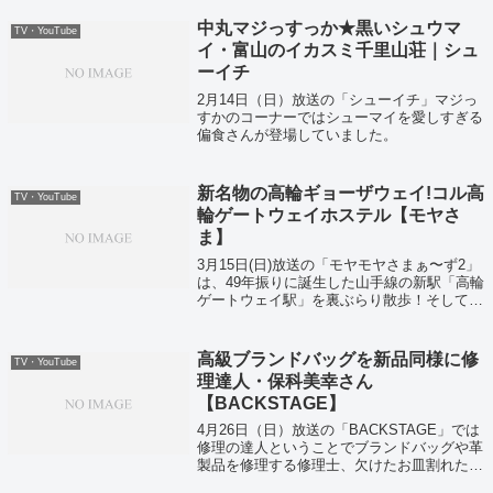
中丸マジっすっか★黒いシュウマ
TV・YouTube
イ・富山のイカスミ千里山荘｜シュ
ーイチ
2月14日（日）放送の「シューイチ」マジっ
すかのコーナーではシューマイを愛しすぎる
偏食さんが登場していました。
新名物の高輪ギョーザウェイ!コル高
TV・YouTube
輪ゲートウェイホステル【モヤさ
ま】
3月15日(日)放送の「モヤモヤさまぁ〜ず2」
は、49年振りに誕生した山手線の新駅「高輪
ゲートウェイ駅」を裏ぶらり散歩！そして3
年前から新駅の完成に期待してオープンした
という「コル 高輪ゲートウェイ ホステル,
カフェ＆バー」では、新名物の...
高級ブランドバッグを新品同様に修
TV・YouTube
理達人・保科美幸さん
【BACKSTAGE】
4月26日（日）放送の「BACKSTAGE」では
修理の達人ということでブランドバッグや革
製品を修理する修理士、欠けたお皿割れたお
皿を修理する修理士が紹介されていました！