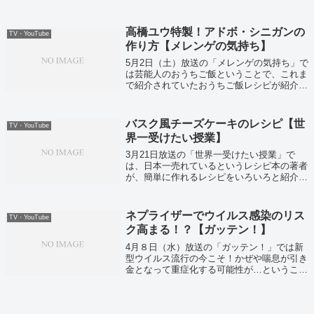
ッズが紹介されていました。
高橋ユウ特製！アドボ・シニガンの
TV・YouTube
作り方【メレンゲの気持ち】
5月2日（土）放送の「メレンゲの気持ち」で
は芸能人のおうちご飯ということで、これま
で紹介されていたおうちご飯レシピが紹介さ
れていました！
バスク風チーズケーキのレシピ【世
TV・YouTube
界一受けたい授業】
3月21日放送の「世界一受けたい授業」で
は、日本一売れているというレシピ本の著者
が、簡単に作れるレシピをいろいろと紹介し
てくれました。そしてバスク風チーズケーキ
は、レンチンのみで簡単に作れるという便利
な一品です。
ネプライザーでウイルス感染のリス
TV・YouTube
ク高まる！？【ガッテン！】
4月８日（水）放送の「ガッテン！」では新
型ウイルス流行の今こそ！かぜや喘息が引き
金となって重症化する可能性が…ということ
で薬の効き目がUPする？技などが紹介され
ていました。