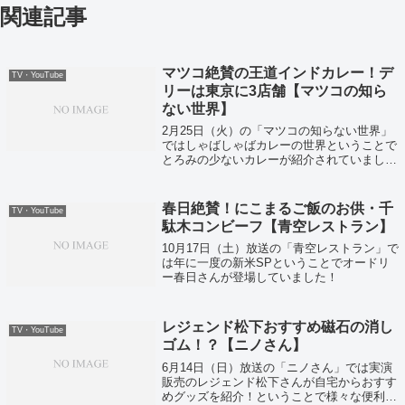
関連記事
マツコ絶賛の王道インドカレー！デ
TV・YouTube
リーは東京に3店舗【マツコの知ら
ない世界】
2月25日（火）の「マツコの知らない世界」
ではしゃばしゃばカレーの世界ということで
とろみの少ないカレーが紹介されていまし
た。まずはしゃばしゃばの王道！デリーのイ
ンドカレーが登場しました！
春日絶賛！にこまるご飯のお供・千
TV・YouTube
駄木コンビーフ【青空レストラン】
10月17日（土）放送の「青空レストラン」で
は年に一度の新米SPということでオードリ
ー春日さんが登場していました！
レジェンド松下おすすめ磁石の消し
TV・YouTube
ゴム！？【ニノさん】
6月14日（日）放送の「ニノさん」では実演
販売のレジェンド松下さんが自宅からおすす
めグッズを紹介！ということで様々な便利グ