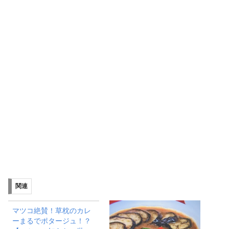
関連
マツコ絶賛！草枕のカレ
ーまるでポタージュ！？