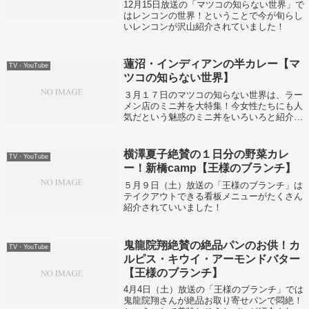
12月15日放送の「マツコの知らない世界」で
はレンコンの世界！ということで今が旬らし
いレンコンが沢山紹介されていました！
蓮沼・インディアンの半カレー【マ
TV・YouTube
ツコの知らない世界】
３月１７日のマツコの知らない世界は、ラー
メン店のミニ丼を大特集！今女性たちにも人
気だという魅惑のミニ丼をいろいろと紹介し
てくれましたよ。
横澤夏子絶賛の１日分の野菜カレ
TV・YouTube
ー！新橋camp【王様のブランチ】
５月９日（土）放送の「王様のブランチ」は
テイクアウトできる看板メニューがたくさん
紹介されていいました！
鬼龍院翔絶賛の絶品パンのお供！カ
TV・YouTube
ルピス・キウイ・アーモンドバター
【王様のブランチ】
4月4日（土）放送の「王様のブランチ」では
鬼龍院翔さんが絶品お取り寄せパンで悶絶！