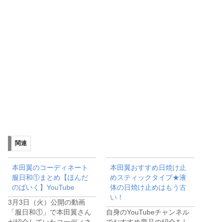
関連
本田翼のコーディネート
本田翼おすすめ日焼け止
服日和①まとめ【ほんだ
めスティックタイプ★液
のばいく】YouTube
体の日焼け止めはもう古
い！
3月3日（火）公開の動画
「服日和①」で本田翼さん
自身のYouTubeチャンネル