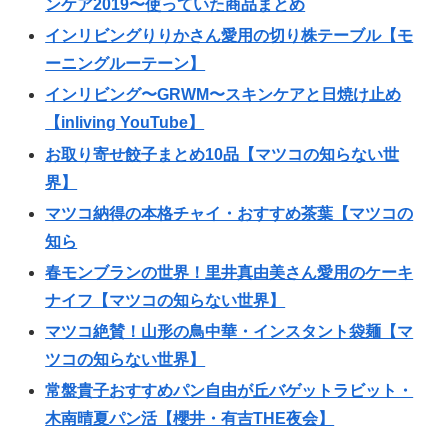
ンケア2019〜使っていた商品まとめ
インリビングりりかさん愛用の切り株テーブル【モ
ーニングルーテーン】
インリビング〜GRWM〜スキンケアと日焼け止め
【inliving YouTube】
お取り寄せ餃子まとめ10品【マツコの知らない世
界】
マツコ納得の本格チャイ・おすすめ茶葉【マツコの
知ら
春モンブランの世界！里井真由美さん愛用のケーキ
ナイフ【マツコの知らない世界】
マツコ絶賛！山形の鳥中華・インスタント袋麺【マ
ツコの知らない世界】
常盤貴子おすすめパン自由が丘バゲットラビット・
木南晴夏パン活【櫻井・有吉THE夜会】