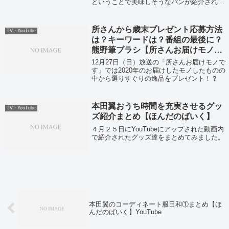
ということで美味しそうなパンが紹介されて
いました！
所さんから歳末プレゼント応募方法
TV・YouTube
は？キーワードは？番組の最後に？
熊野筆ブラシ【所さんお届けモノで
す】
12月27日（日）放送の「所さんお届けモノで
す」では2020年のお届けしたモノしたものの
中から選りすぐりの逸品をプレゼント！？
本田翼おうち時間を充実させるグッ
TV・YouTube
ズ紹介まとめ【ほんだのばいく】
４月２５日にYouTubeにアップされた動画内
で紹介されたグッズ達をまとめてみました。
本田翼のコーディネート服日和①まとめ【ほ
んだのばいく】YouTube