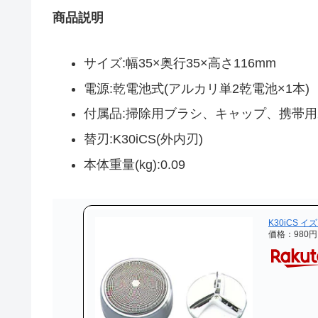
商品説明
サイズ:幅35×奥行35×高さ116mm
電源:乾電池式(アルカリ単2乾電池×1本)
付属品:掃除用ブラシ、キャップ、携帯
替刃:K30iCS(外内刃)
本体重量(kg):0.09
K30iCS イ
価格：980