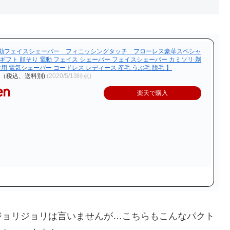
動フェイスシェーバー フィニッシングタッチ フローレス豪華スペシャ
ギフト 顔そり 電動 フェイス シェーバー フェイスシェーバー カミソリ 剃
性用 電気シェーバー コードレス レディース 産毛 うぶ毛 脱毛 】
円（税込、送料別)
(2020/5/13時点)
楽天で購入
ジョリジョリは言いませんが…こちらもこんなパクト