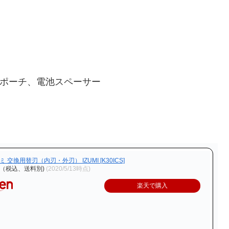
用ポーチ、電池スペーサー
ズミ 交換用替刃（内刃・外刃） IZUMI [K30ICS]
円（税込、送料別)
(2020/5/13時点)
楽天で購入