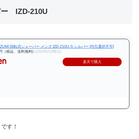
ー IZD-210U
UMI 回転式シェーバー メンズ IZD-210U-S シルバー [代引選択不可]
6円（税込、送料無料)
(2020/5/13時点)
楽天で購入
うです！