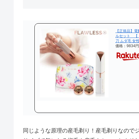
【正規品】電
ルセット 【 
刀 ムダ毛 女
価格：9834
同じような原理の産毛剃り！産毛剃りなので