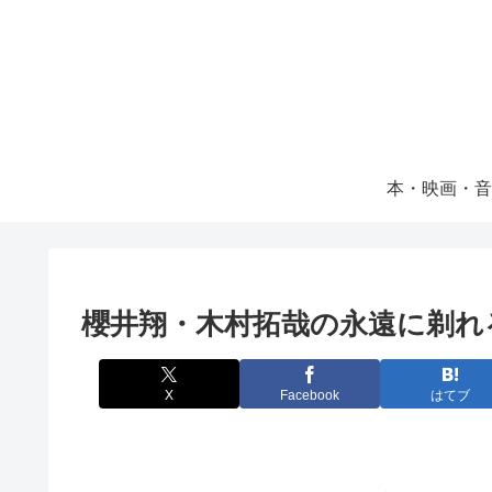
本・映画・音
櫻井翔・木村拓哉の永遠に剃れ
X
Facebook
はてブ