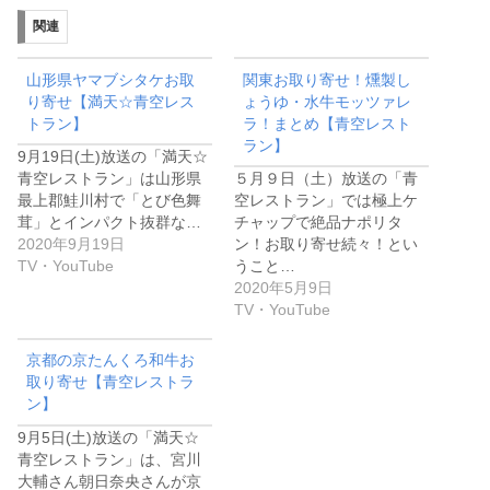
関連
山形県ヤマブシタケお取
関東お取り寄せ！燻製し
り寄せ【満天☆青空レス
ょうゆ・水牛モッツァレ
トラン】
ラ！まとめ【青空レスト
ラン】
9月19日(土)放送の「満天☆
青空レストラン」は山形県
５月９日（土）放送の「青
最上郡鮭川村で「とび色舞
空レストラン」では極上ケ
茸」とインパクト抜群な…
チャップで絶品ナポリタ
2020年9月19日
ン！お取り寄せ続々！とい
TV・YouTube
うこと…
2020年5月9日
TV・YouTube
京都の京たんくろ和牛お
取り寄せ【青空レストラ
ン】
9月5日(土)放送の「満天☆
青空レストラン」は、宮川
大輔さん朝日奈央さんが京