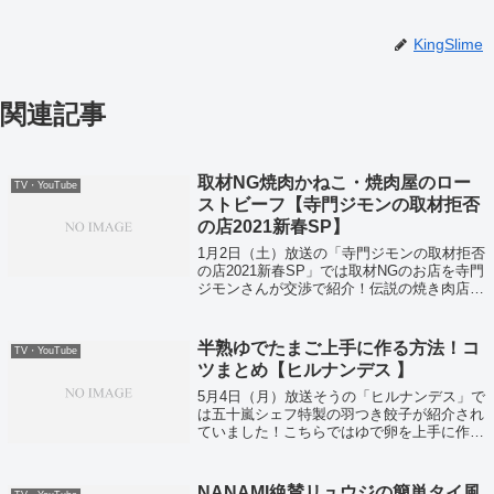
KingSlime
関連記事
取材NG焼肉かねこ・焼肉屋のロー
TV・YouTube
ストビーフ【寺門ジモンの取材拒否
の店2021新春SP】
1月2日（土）放送の「寺門ジモンの取材拒否
の店2021新春SP」では取材NGのお店を寺門
ジモンさんが交渉で紹介！伝説の焼き肉店も
解禁！？
半熟ゆでたまご上手に作る方法！コ
TV・YouTube
ツまとめ【ヒルナンデス 】
5月4日（月）放送そうの「ヒルナンデス」で
は五十嵐シェフ特製の羽つき餃子が紹介され
ていました！こちらではゆで卵を上手に作る
方法も紹介されていましたのでメモします！
NANAMI絶賛リュウジの簡単タイ風