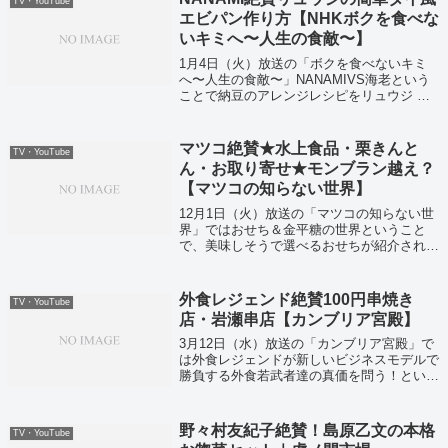
TV・YouTube
エビパン作り方【NHKボクを食べな
いキミへ〜人生の食敵〜】
1月4日（火）放送の「ボクを食べないキミ
へ〜人生の食敵〜」NANAMIVS海老という
ことで納豆のアレンジレシピをリュウジ さ
んが紹介してくれていました！
マツコ絶賛★水上食品・栗きんと
TV・YouTube
ん・お取り寄せ★モンブラン越え？
【マツコの知らない世界】
12月1日（火）放送の「マツコの知らない世
界」ではおせち＆金平糖の世界ということ
で、美味しそうで選べるおせちが紹介されて
いました！
外食レジェンド絶賛100円串焼き
TV・YouTube
店・岩瀬串店【カンブリア宮殿】
3月12日（水）放送の「カンブリア宮殿」で
は外食レジェンドが新しいビジネスモデルで
勝負する外食若武者達の真価を問う！という
ことでいきなりステーキの一瀬邦夫社長も登
場し、大量閉店の真相を語ってくれました。
野々村友紀子絶賛！島原乙文の本格
TV・YouTube