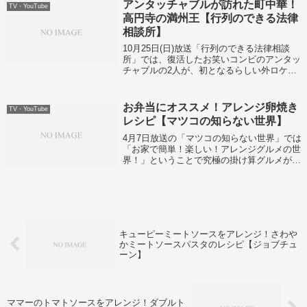
アンタッチャブルが訪れた町中華！
TV・YouTube
高円寺の満州王【行列のできる法律
相談所】
10月25日(日)放送「行列のできる法律相談
所」では、復活したお笑いコンビのアンタッ
チャブルの2人が、初となるらしい外ロケへ
といきました。そして訪れた高円寺の中華店
「満州王（まんしゅうおう）」がこちら！
お弁当にオススメ！アレンジ卵焼き
TV・YouTube
レシピ【マツコの知らない世界】
4月7日放送の「マツコの知らない世界」では
「お家で簡単！楽しい！アレンジグルメの世
界！」ということで究極の掛け算グルメが紹
介されていました。
キューピーミートソースをアレンジ！さわや
かミートソースパスタのレシピ【ジョブチュ
ーン】
ママーのトマトソースをアレンジ！ダブルト