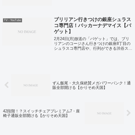
ブリリアン行きつけの銀座シュラス
TV・YouTube
コ専門店！バッカーナデマイス【バ
ゲット】
2月24日(月)放送の「バゲット」では、ブリ
リアンのコージさん行きつけの銀座8丁目の
シュラスコ専門店や、行列ができる渋谷スク
ランブルスクエア限定スイーツなどを紹介し
てくれました。そしてブリリアンのコージさ
ん行きつけのお店が、銀座のバッカーナ...
ずん飯尾・大久保絶賛メガパワーバンク！通
販全部開ける【かりそめ天国】
42段階！？スイッチチェアプレミアム7・座
椅子通販全部開ける【かりそめ天国】