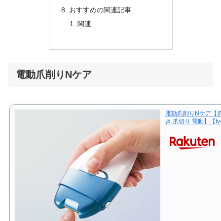
おすすめの関連記事
関連
電動爪削りNケア
電動爪削りNケア【爪
き 爪切り 電動】【tv-