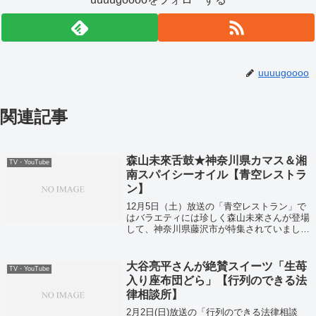
uuuugoooo
関連記事
森山未來舌鼓★神奈川県カマス＆湘
TV・YouTube
南スパイシーオイル【青空レストラ
ン】
12月5日（土）放送の「青空レストラン」で
はバラエティには珍しく森山未來さんが登場
して、神奈川県藤沢市が特集されていまし
た！
大谷亮平さんが絶賛スイーツ「生苺
TV・YouTube
入り座布団どら」【行列のできる法
律相談所】
2月2日(日)放送の「行列のできる法律相談