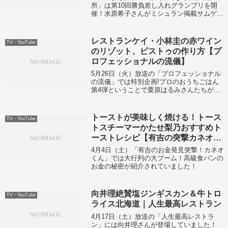
所」は第10回勝負差し入れグランプリを開
催！水原希子さんがミシュラン掲載サムゲタ
ン、柚希礼音さんが絶品「吹き寄せちら
し」、大谷亮平さんが絶品スイーツ「風呂敷
もち」、巨人の元木コーチは高級「八戸サバ
レストランケイ・小林圭の赤ワイン
TV・YouTube
缶...
のリゾット、ピストゥの作り方【プ
ロフェッショナルの流儀】
5月26日（火）放送の「プロフェッショナル
の流儀」では特別企画!プロのおうちごはん
第4弾ということで栗原はるみさんたちが紹
介されていました！
トーストが美味しく焼ける！トース
TV・YouTube
トスチーマーかたせ梨乃おすすめト
ーストレシピ【有吉の突撃カネオく
ん】
4月4日（土）「有吉のお金発見突撃！カネオ
くん」では大行列の大ブーム！高級食パンの
お金の秘密が紹介されていました！
向井理絶賛塩ジンギスカン＆牛トロ
TV・YouTube
ライス北海道｜人生最高レストラン
4月17日（土）放送の「人生最高レストラ
ン」には向井理さんが登場していました！