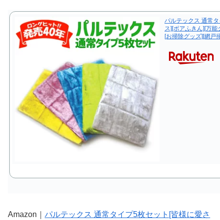
パルテックス 通常タ
ス][ボアふきん][万能ク
[お掃除グッズ][網戸
Amazon｜
パルテックス 通常タイプ5枚セット[皆様に愛さ