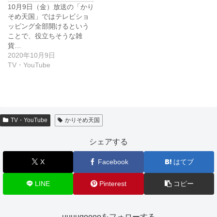
10月9日（金）放送の「かり
そめ天国」ではテレビショ
ッピング全部開けるという
ことで、役立ちそうな雑
貨…
2020年10月9日
TV・YouTube
TV・YouTube
かりそめ天国
シェアする
X
Facebook
はてブ
LINE
Pinterest
コピー
uuuugooooをフォローする