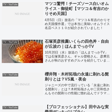
マツコ驚愕！チーズソース白いオム
TV・YouTube
ライス・御徒町【マツコ＆有吉のか
りそめ天国】
4月5日（日）放送の「マツコ＆有吉のかりそ
め天国傑作選」では本当に美味いオムライス
名店ベスト１０が紹介されていました！
石塚英彦推薦いくらの四色丼・自由
TV・YouTube
が丘波の｜ほんまでっかTV
10月20日（水）放送の「ほんまでっかTV」
では石塚英彦さん、ギャル曽根さん、彦摩呂
さんが秋のおすすめグルメを紹介していまし
た！
櫻井翔・木村拓哉の永遠に剃れる髭
TV・YouTube
剃りとは？VS嵐・夜会
ジャニーズの中で流行っている「永遠に剃れ
る髭剃り」とは？木村拓哉さんや二宮和也さ
んもその髭剃りの性能に惚れ込んでドラマの
現場などで共演者にもオススメしているよう
です！
【プロフェッショナル】田中みな実
TV・YouTube
愛用デンキバリブラシ