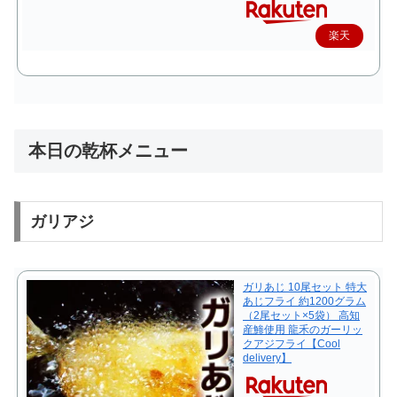
楽天
で購
入
本日の乾杯メニュー
ガリアジ
ガリあじ 10尾セット 特大
あじフライ 約1200グラム
（2尾セット×5袋） 高知
産鯵使用 龍禾のガーリッ
クアジフライ【Cool
delivery】