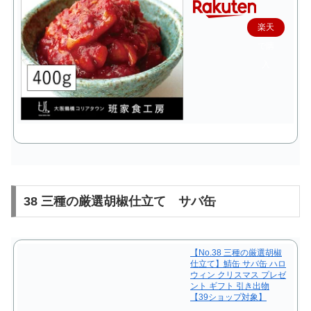
楽天
で購
入
38 三種の厳選胡椒仕立て サバ缶
【No.38 三種の厳選胡椒
仕立て】鯖缶 サバ缶 ハロ
ウィン クリスマス プレゼ
ント ギフト 引き出物
【39ショップ対象】