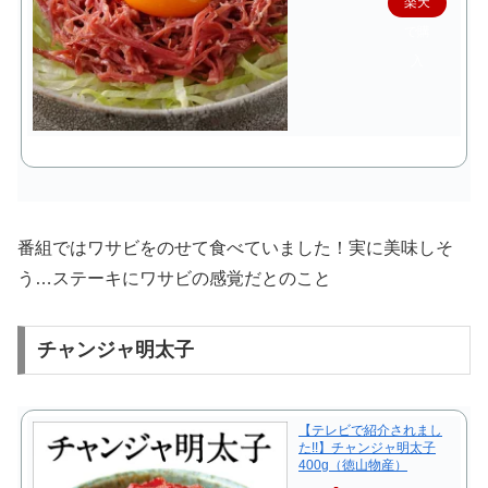
楽天
で購
入
番組ではワサビをのせて食べていました！実に美味しそ
う…ステーキにワサビの感覚だとのこと
チャンジャ明太子
【テレビで紹介されまし
た!!】チャンジャ明太子
400g（徳山物産）