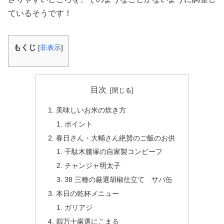
ているそうです！
もくじ
[
非表示
]
目次
美味しいお米の炊き方
ポイント
春日さん・大輔さん絶賛のご飯のお供
千駄木腰塚の自家製コンビーフ
チャンジャ明太子
38 三種の厳選胡椒仕立て サバ缶
本日の乾杯メニュー
ガリアジ
四万十厳選にこまる