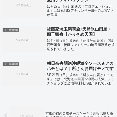
10月27日（火）放送の「プロフェッショナ
ル」には元TBSアナウンサー田中みな実さん
が登場
後藤家埼玉満喫旅♪天然氷山田屋・
TV・YouTube
四千頭身【かりそめ天国】
10月4日（日）放送の「かりそめ天国」では
四千頭身・後藤ファミリーの埼玉満喫旅が放
送されていました
朝日奈央悶絶沖縄激辛ソース★アカ
TV・YouTube
ハチとは？｜所さんお届けモノです
3月21日（日）放送の「所さんお届けモノで
す」では、北海道＆四国＆沖縄の人気アンテ
ナショップご当地調味料が紹介されていまし
た！
京都の幻の栗峰チーズケーキ！通販お取り寄