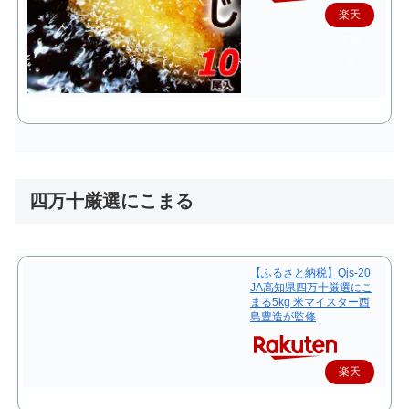
楽天
で購
入
四万十厳選にこまる
【ふるさと納税】Qjs-20
JA高知県四万十厳選にこ
まる5kg 米マイスター西
島豊造が監修
楽天
で購