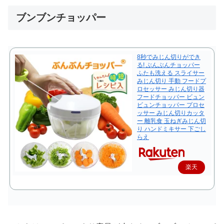
ブンブンチョッパー
8秒でみじん切りができ
る! ぶんぶんチョッパー
ふたも洗える スライサー
みじん切り 手動 フードプ
ロセッサー みじん切り器
フードチョッパー ビュン
ビュンチョッパー プロセ
ッサー みじん切りカッタ
ー 離乳食 玉ねぎみじん切
り ハンドミキサー 下ごし
らえ
楽天
で購
入