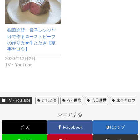
指原絶賛！電子レンジだ
けで作るローストビーフ
の作り方★牛たたき【家
事ヤロウ】
2020年12月29日
TV・YouTube
TV・YouTube
だし道楽
ろく助塩
吉田朋世
家事ヤロウ
シェアする
X
Facebook
はてブ