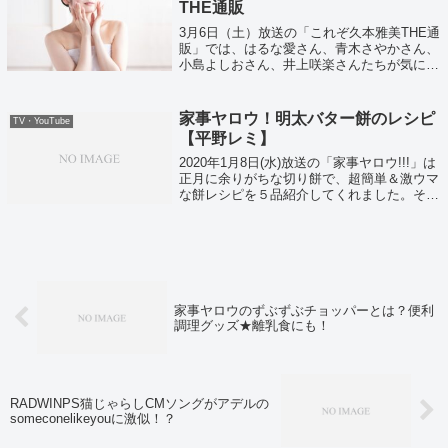
THE通販
3月6日（土）放送の「これぞ久本雅美THE通
販」では、はるな愛さん、青木さやかさん、
小島よしおさん、井上咲楽さんたちが気にな
る商品を紹介していました！
家事ヤロウ！明太バター餅のレシピ
TV・YouTube
【平野レミ】
2020年1月8日(水)放送の「家事ヤロウ!!!」は
正月に余りがちな切り餅で、超簡単＆激ウマ
な餅レシピを５品紹介してくれました。そし
て料理研究家の平野レミさんが正月に紹介
し、新しい明太料理の新境地を作り出したレ
シピ「明太バター餅」がこちらで...
家事ヤロウのずぶずぶチョッパーとは？便利
調理グッズ★離乳食にも！
RADWINPS猫じゃらしCMソングがアデルの
someconelikeyouに激似！？