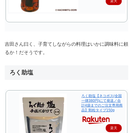
楽天
で購
入
吉田さん曰く、子育てしながらの料理はいかに調味料に頼
るか！だそうです。
ろく助塩
ろく助塩【ネコポス(全国
一律380円)にて発送／合
計4袋までのご注文専用商
品】顆粒タイプ150g
楽天