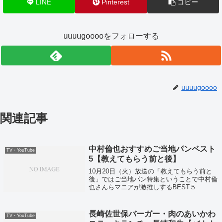
LINE
Pinterest
コピー
uuuugooooをフォローする
uuuugoooo
関連記事
中村倫也おすすめご当地パンベスト
TV・YouTube
5【教えてもらう前と後】
10月20日（火）放送の「教えてもらう前と
後」ではご当地パン特集ということで中村倫
也さんらマニアが激推しするBEST５
長崎佐世保バーガー・肉のあいかわ
TV・YouTube