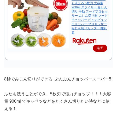
も洗える 5枚刃 大容量
900ml スライサー みじん
切り 手動 フードプロセッ
サー みじん切り器 フード
チョッパー ビュンビュン
チョッパー プロセッサー
みじん切りカッター 離乳
食
楽天
で購
入
8秒でみじん切りができる! ぶんぶんチョッパースーパー5
ふたも洗うことができ、5枚刃で強力チョップ！！！大容
量 900ml でキャベツなどをたくさん切りたい時などに使
える！