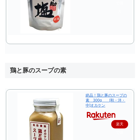
で購
入
鶏と豚のスープの素
絶品！鶏と豚のスープの
素 300g [和・洋・
中]オカケン
楽天
で購