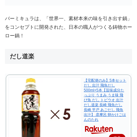
バーミキュラは、「世界一、素材本来の味を引き出す鍋」
をコンセプトに開発された、日本の職人がつくる鋳物ホー
ロー鍋！
だし道楽
【宅配便のみ】5本セット
だし 出汁 飛魚だし
500ml×5本【旨味成分た
っぷり うまみ うま味 飛
び魚 だし トビウオ 出汁
だし道楽 長崎 飛魚だし
長崎 平戸 あごだし 飛魚
出汁】 彦摩呂 卵かけごは
んのたれ