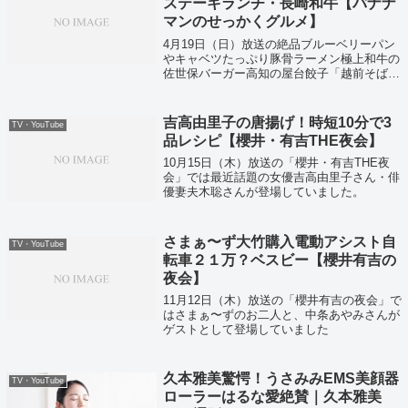
ステーキランチ・長崎和牛【バナナ
マンのせっかくグルメ】
4月19日（日）放送の絶品ブルーベリーパン
やキャベツたっぷり豚骨ラーメン極上和牛の
佐世保バーガー高知の屋台餃子「越前そば」
などなどの今すぐにお取り寄せできちゃうグ
ルメをまとめて大公開ということで紹介して
いました！
吉高由里子の唐揚げ！時短10分で3
TV・YouTube
品レシピ【櫻井・有吉THE夜会】
10月15日（木）放送の「櫻井・有吉THE夜
会」では最近話題の女優吉高由里子さん・俳
優妻夫木聡さんが登場していました。
さまぁ〜ず大竹購入電動アシスト自
TV・YouTube
転車２１万？ベスビー【櫻井有吉の
夜会】
11月12日（木）放送の「櫻井有吉の夜会」で
はさまぁ〜ずのお二人と、中条あやみさんが
ゲストとして登場していました
久本雅美驚愕！うさみみEMS美顔器
TV・YouTube
ローラーはるな愛絶賛｜久本雅美