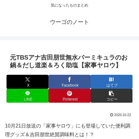
気になったものまとめ
ウーゴのノート
元TBSアナ吉田朋世無水バーミキュラのお
鍋＆だし道楽＆ろく助塩【家事ヤロウ】
X
Facebook
はてブ
LINE
Pinterest
コピー
2020.10.22
10月21日放送の「家事ヤロウ」にも登場していた便利調
理グッズ＆吉田朋世絶賛調味料とは！？