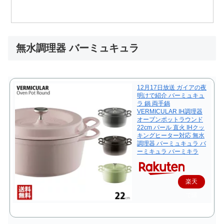
無水調理器 バーミュキュラ
12月17日放送 ガイアの夜
明けで紹介 バーミュキュ
ラ 鍋 両手鍋
VERMICULAR IH調理器
オーブンポットラウンド
22cm パール 直火 IHクッ
キングヒーター対応 無水
調理器 バーミュキュラ バ
ーミキュラ バーミキラ
楽天
で購
入