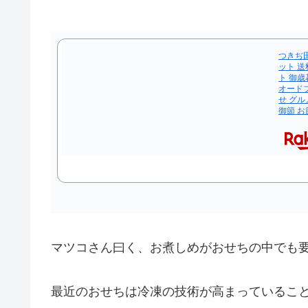
つきぢ
ット 送
ト 御歳
オード
せ グル
御節 お
マツコさん曰く、お煮しめがおせちの中でも
最近のおせちは冷凍の技術が高まっているこ