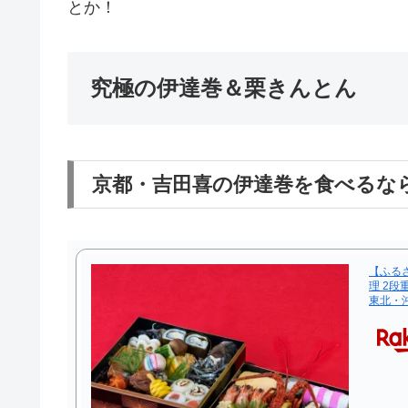
とか！
究極の伊達巻＆栗きんとん
京都・吉田喜の伊達巻を食べるな
【ふる
理 2段
東北・