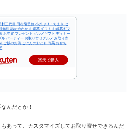
田村三代目 田村隆監修 小丼ぶり・ちまき セ
料無料 詰め合わせ お歳暮 ギフト お歳暮ギフ
暮 お年賀 プレゼント グルメギフト ディナー
ブル パーティー お取り寄せグルメ お取り寄
メ ご飯のお供 ごはんのおとも 惣菜 おせち
節
楽天で購入
要なんだとか！
ともあって、カスタマイズしてお取り寄せできるんだ