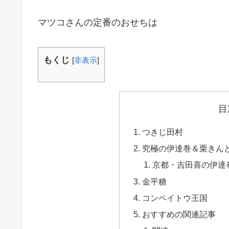
マツコさんの定番のおせちは
もくじ
[
非表示
]
目
つきじ田村
究極の伊達巻＆栗きん
京都・吉田喜の伊達
金平糖
コンペイトウ王国
おすすめの関連記事