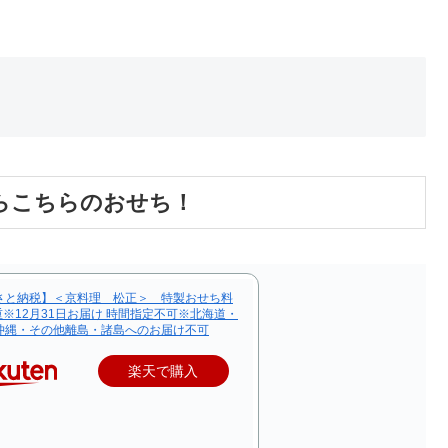
らこちらのおせち！
さと納税】＜京料理 松正＞ 特製おせち料
重※12月31日お届け 時間指定不可※北海道・
沖縄・その他離島・諸島へのお届け不可
楽天で購入