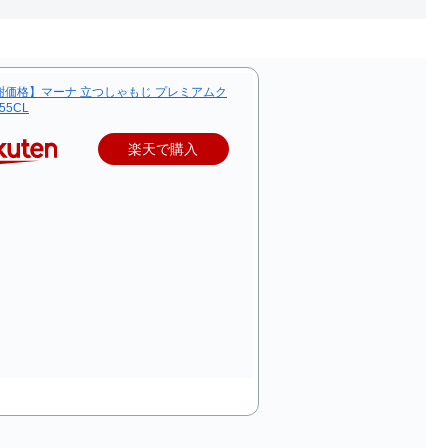
謝価格】マーナ 立つしゃもじ プレミアムク
55CL
楽天で購入