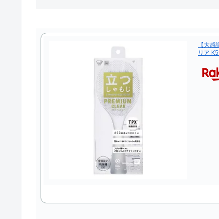
【大感
リア K5