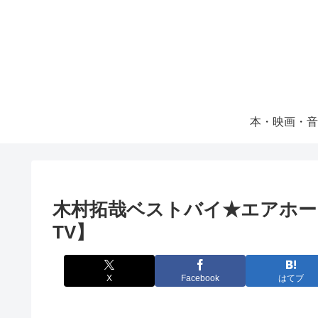
本・映画・音
木村拓哉ベストバイ★エアホー
TV】
X
Facebook
はてブ