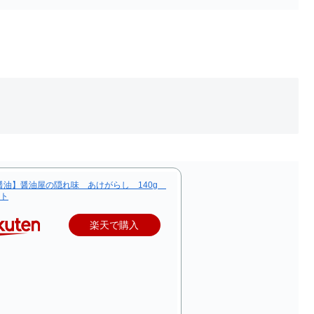
醤油】醤油屋の隠れ味 あけがらし 140g
ット
楽天で購入