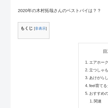
2020年の木村拓哉さんのベストバイは？？
もくじ
[
非表示
]
目
エアホー
立つしゃ
あけがら
feel育て
おすすめ
関連