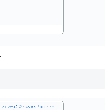
？
フトタオル】育てるタオル「feel(フィー