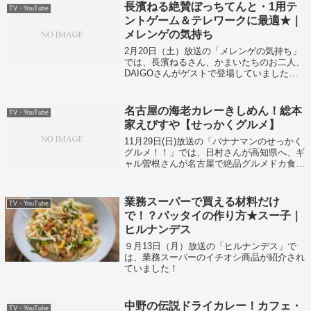
長濱ねる絶賛ぼっちてんと・1用テ
TV・YouTube
ントゲーム＆テレワークに最適★｜
メレンゲの気持ち
2月20日（土）放送の「メレンゲの気持ち」
では、長濱ねるさん、かまいたちのお二人、
DAIGOさんがゲストで登場していました！
気になる山内さんのダイエット法とは！？
名古屋の海老カレーきしめん！総本
TV・YouTube
家えびすや【せっかくグルメ】
11月29日(日)放送の「バナナマンのせっかく
グルメ！！」では、日村さんが高知県へ、ギ
ャル曽根さんが名古屋で絶品グルメドカ食い
旅スペシャル！そしてギャル曽根さんが絶賛
だった海老カレーきしめん！名古屋の総本家
えびすやがこちら！
業務スーパーで買える材料だけ
TV・YouTube
で！？パッタイの作り方★スー子｜
ヒルナンデス
９月13日（月）放送の「ヒルナンデス」で
は、業務スーパーのイチオシ商品が紹介され
ていました！
中野の伝説ドライカレー！カフェ・
TV・YouTube