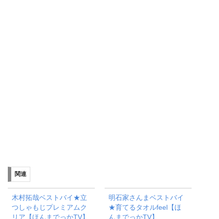
関連
木村拓哉ベストバイ★立
明石家さんまベストバイ
つしゃもじプレミアムク
★育てるタオルfeel【ほ
リア【ほんまでっかTV】
んまでっかTV】