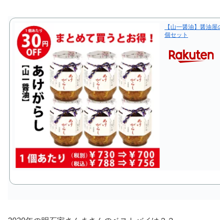
【山一醤油】醤油屋の
個セット