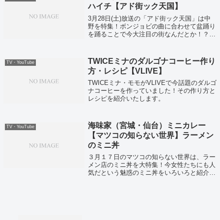
ハイチ【アド街ック天国】
3月28日(土)放送の「アド街ック天国」は中
野を特集！ボンジョビの曲に合わせて盆踊り
を踊ることで今大注目の街なんだとか！？そ
して中野のカフェハイチでは、絶品ドライカ
レーが紹介されました。1974年に新宿で創業
したお店で、4年前に中野で復活を...
TWICEミナのダルゴナコーヒー作り
TV・YouTube
方・レシピ【VLIVE】
TWICEミナ・モモがVLIVEで今話題のダルゴ
ナコーヒーを作っていました！その作り方と
レシピを紹介いたします。
海味家（宮城・仙台）ミニカレー
TV・YouTube
【マツコの知らない世界】ラーメン
のミニ丼
３月１７日のマツコの知らない世界は、ラー
メン店のミニ丼を大特集！今女性たちにも人
気だという魅惑のミニ丼をいろいろと紹介し
てくれましたよ。