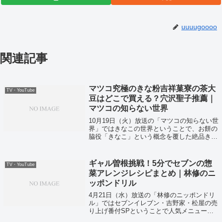
uuuugoooo
関連記事
マツコ究極のきな粉吉祥菓寮の茶大
TV・YouTube
豆はどこで買える？穴沢聖子推薦｜
マツコの知らない世界
10月19日（火）放送の「マツコの知らない世
界」ではきなこの世界ということで、お餅の
脇役「きなこ」という概念を覆した絶品きな
こが紹介されていました〜★
ギャル曽根挑戦！5分でセブンの惣
TV・YouTube
菜アレンジレシピまとめ｜林修のニ
ッポンドリル
4月21日（水）放送の「林修のニッポンドリ
ル」ではセブンイレブン・吉野家・松屋の売
り上げ番付SPということで人気メニューな
どが紹介されていました〜！