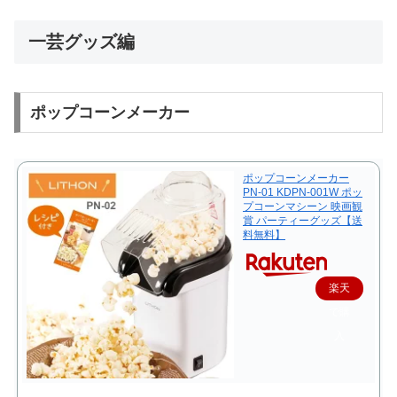
一芸グッズ編
ポップコーンメーカー
ポップコーンメーカー
PN-01 KDPN-001W ポッ
プコーンマシーン 映画観
賞 パーティーグッズ【送
料無料】
楽天
で購
入