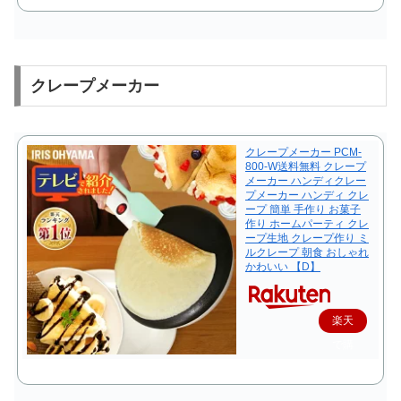
クレープメーカー
クレープメーカー PCM-
800-W送料無料 クレープ
メーカー ハンディクレー
プメーカー ハンディ クレ
ープ 簡単 手作り お菓子
作り ホームパーティ クレ
ープ生地 クレープ作り ミ
ルクレープ 朝食 おしゃれ
かわいい 【D】
楽天
で購
入