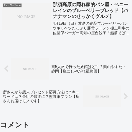
那須高原の隠れ家的パン屋・ペニー
TV・YouTube
レインのブルーベリーブレッド【バ
ナナマンのせっかくグルメ】
4月19日（日）放送の絶品ブルーベリーパン
やキャベツたっぷり豚骨ラーメン極上和牛の
佐世保バーガー高知の屋台餃子「越前そば」
などなどの今すぐにお取り寄せできちゃうグ
ルメをまとめて大公開ということで紹介して
いました！
嵐5人旅で行った旅館はどこ？楽山やすだ・
静岡【嵐にしやがれ最終回】
所さんから歳末プレゼント応募方法は？キー
ワードは？番組の最後に？熊野筆ブラシ【所
さんお届けモノです】
コメント