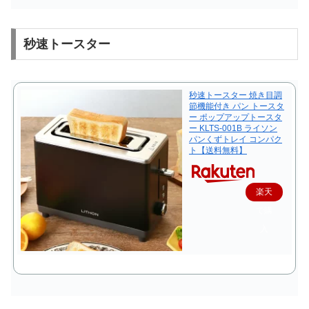
秒速トースター
秒速トースター 焼き目調
節機能付き パン トースタ
ー ポップアップトースタ
ー KLTS-001B ライソン
パンくずトレイ コンパク
ト【送料無料】
楽天
で購
入