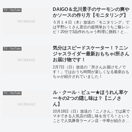
DAIGO＆北川景子のサーモンの爽や
TV・YouTube
かソースの作り方【モニタリング】
５月１４日（木）放送の「モニタリング」で
は平野レミさん直伝の超簡単おうちご飯レシ
ピ！20分で3品作れちゃう料理に挑戦！とい
うことで紹介されていたレシピをまとめてみ
ました！
気分はスピードスケーター！？ニン
TV・YouTube
ジャスライダー最新おもちゃ/所さん
お届け物です！
2月7日（日）放送の「所さんお届けモノで
す！」ではおうち時間が楽しくなる最新おも
ちゃが紹介されていました！
ル・クール・ピュー★ほうれん草ケ
TV・YouTube
ーキの2つの隠し味は？【ニノさ
ん】
10月18日（日）放送の「ニノさん」では家で
マネできる人気店の隠し味を当てろ！という
ことで人気豚骨ラーメン店・中華が紹介され
ていました！