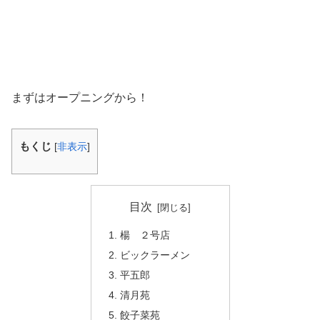
まずはオープニングから！
もくじ
[
非表示
]
目次
楊 ２号店
ビックラーメン
平五郎
清月苑
餃子菜苑