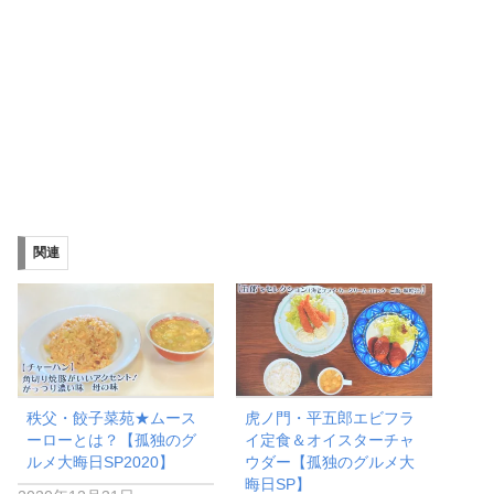
関連
秩父・餃子菜苑★ムース
虎ノ門・平五郎エビフラ
ーローとは？【孤独のグ
イ定食＆オイスターチャ
ルメ大晦日SP2020】
ウダー【孤独のグルメ大
晦日SP】