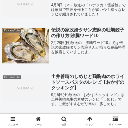
4月9日（木）放送の「ハナタカ！優越館」で
は家庭で料理を作ることが多い今！様々なレ
シピが紹介されていました！
伝説の家政婦タサン志麻の牡蠣餃子
TV・YouTube
の作り方|沸騰ワード10
2月28日(日)放送の「沸騰ワード10」では伝
説の家政婦タサン志麻さんが様々な絶品料理
を披露していましたよ。
土井善晴のしめじと鶏胸肉のホワイ
TV・YouTube
トソースパスタのレシピ【おかずの
クッキング】
9月5日(土)放送の「おかずのクッキング」は
土井善晴先生の素材のレシピ「しめじ」で
す。ご飯がすすむピリ辛の「豚しめじ」、塩
炒めの「エビしめじ」、手軽に作れる「しめ
じと鶏胸肉のホワイトソースパスタ」の３品
を教えてくれました。そして土井善晴先生...
絶品！農家のいちごスムージーレシ
TV・YouTube
ピ【ヒルナンデス 】
メニュー
ホーム
検索
トップ
サイドバー