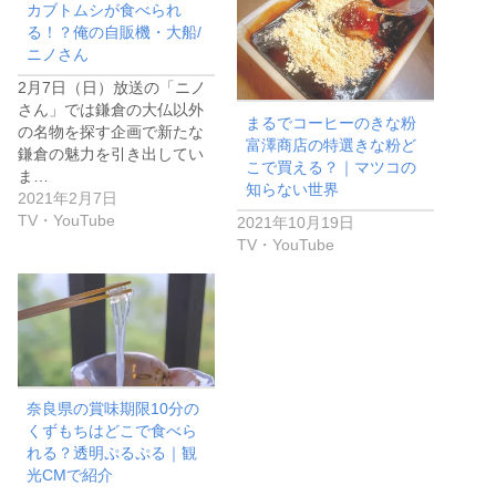
カブトムシが食べられ
る！？俺の自販機・大船/
ニノさん
2月7日（日）放送の「ニノ
さん」では鎌倉の大仏以外
まるでコーヒーのきな粉
の名物を探す企画で新たな
富澤商店の特選きな粉ど
鎌倉の魅力を引き出してい
こで買える？｜マツコの
ま…
知らない世界
2021年2月7日
TV・YouTube
2021年10月19日
TV・YouTube
奈良県の賞味期限10分の
くずもちはどこで食べら
れる？透明ぷるぷる｜観
光CMで紹介