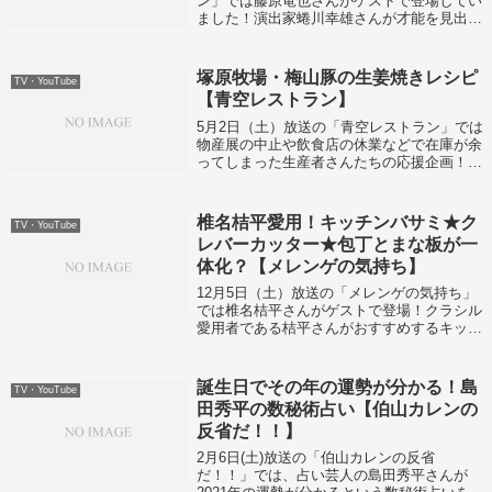
ン」では藤原竜也さんがゲストで登場してい
ました！演出家蜷川幸雄さんが才能を見出し
今や人気俳優ですが意外な一面も！？
塚原牧場・梅山豚の生姜焼きレシピ
TV・YouTube
【青空レストラン】
5月2日（土）放送の「青空レストラン」では
物産展の中止や飲食店の休業などで在庫が余
ってしまった生産者さんたちの応援企画！と
いうことでお取り寄せバター＆チーズ＆地鶏
などなど紹介されていました！
椎名桔平愛用！キッチンバサミ★ク
TV・YouTube
レバーカッター★包丁とまな板が一
体化？【メレンゲの気持ち】
12月5日（土）放送の「メレンゲの気持ち」
では椎名桔平さんがゲストで登場！クラシル
愛用者である桔平さんがおすすめするキッチ
ングッズがあるそうです！
誕生日でその年の運勢が分かる！島
TV・YouTube
田秀平の数秘術占い【伯山カレンの
反省だ！！】
2月6日(土)放送の「伯山カレンの反省
だ！！」では、占い芸人の島田秀平さんが