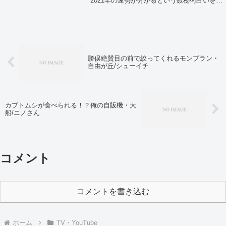
2021年の運勢が分かるという数秘術占いを教
えてくれました。それでは自分の生まれた誕
生日で、簡単に今年の運勢が分かる島田秀平
のその年の運勢が分かる数秘術占いがこち
ら...
勝俣絶賛目の前で絞ってくれるモンブラン・
自由が丘/シューイチ
カブトムシが食べられる！？俺の自販機・大
船/ニノさん
コメント
コメントを書き込む
ホーム
TV・YouTube