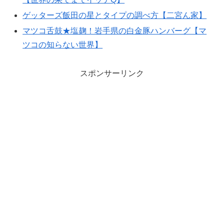
ゲッターズ飯田の星とタイプの調べ方【二宮ん家】
マツコ舌鼓★塩麹！岩手県の白金豚ハンバーグ【マ
ツコの知らない世界】
スポンサーリンク