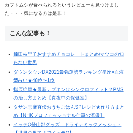
カブトムシが食べられるというレビューも見つけまし
た・・・気になる方は是非！
こんな記事も！
楠田枝里子おすすめチョコレートまとめ/マツコの知
らない世界
ダウンタウンDX2021最強運勢ランキング星座×血液
型占い★48位〜1位
指原絶賛★最新ナプキンはシンクロフィット？PMS
の治し方まとめ【真夜中の保健室】
タサン志麻直伝おうちごはんSPレシピ★作り方まと
め【NHKプロフェッショナル仕事の流儀】
イッテQ登山部グッズ！ドライナミックメッシュ・
【世界の果てまでイッテQ】