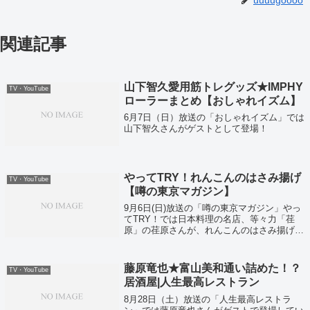
uuuugoooo
関連記事
山下智久愛用筋トレグッズ★IMPHY
TV・YouTube
ローラーまとめ【おしゃれイズム】
6月7日（日）放送の「おしゃれイズム」では
山下智久さんがゲストとして登場！
やってTRY！れんこんのはさみ揚げ
TV・YouTube
【噂の東京マガジン】
9月6日(日)放送の「噂の東京マガジン」やっ
てTRY！では日本料理の名店、等々力「荏
原」の荏原さんが、れんこんのはさみ揚げの
レシピを披露してくれましたよ。それでは自
宅でプロの味を簡単に再現できる、荏原流れ
んこんのはさみ揚げのレシピがこちら！
藤原竜也★富山美和通い詰めた！？
TV・YouTube
居酒屋|人生最高レストラン
8月28日（土）放送の「人生最高レストラ