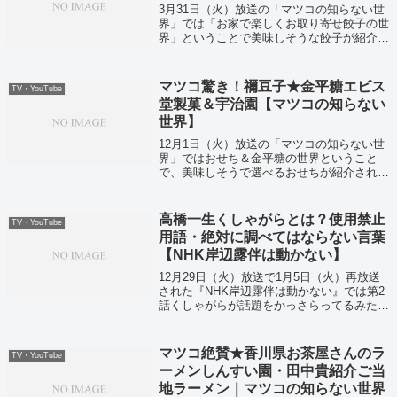
3月31日（火）放送の「マツコの知らない世
界」では「お家で楽しくお取り寄せ餃子の世
界」ということで美味しそうな餃子が紹介さ
れていました！
マツコ驚き！禰豆子★金平糖エビス
TV・YouTube
堂製菓＆宇治園【マツコの知らない
世界】
12月1日（火）放送の「マツコの知らない世
界」ではおせち＆金平糖の世界ということ
で、美味しそうで選べるおせちが紹介されて
いました！
高橋一生くしゃがらとは？使用禁止
TV・YouTube
用語・絶対に調べてはならない言葉
【NHK岸辺露伴は動かない】
12月29日（火）放送で1月5日（火）再放送
された『NHK岸辺露伴は動かない』では第2
話くしゃがらが話題をかっさらってるみたい
ですよ！
マツコ絶賛★香川県お茶屋さんのラ
TV・YouTube
ーメンしんすい園・田中貴紹介ご当
地ラーメン｜マツコの知らない世界