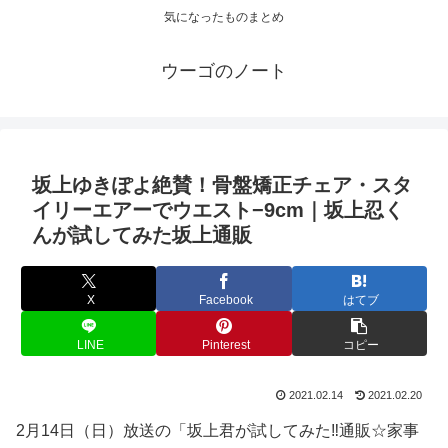
気になったものまとめ
ウーゴのノート
坂上ゆきぽよ絶賛！骨盤矯正チェア・スタ
イリーエアーでウエスト−9cm｜坂上忍く
んが試してみた坂上通販
X
Facebook
はてブ
LINE
Pinterest
コピー
2021.02.14
2021.02.20
2月14日（日）放送の「坂上君が試してみた‼︎通販☆家事