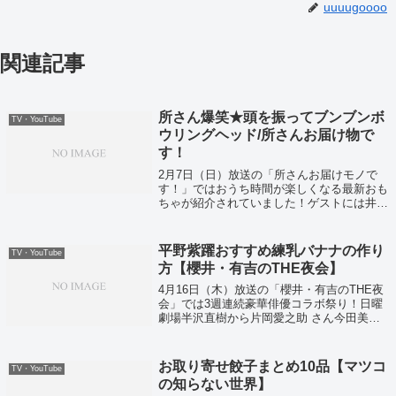
uuuugoooo
関連記事
所さん爆笑★頭を振ってブンブンボ
TV・YouTube
ウリングヘッド/所さんお届け物で
す！
2月7日（日）放送の「所さんお届けモノで
す！」ではおうち時間が楽しくなる最新おも
ちゃが紹介されていました！ゲストには井森
美幸さんが登場
平野紫躍おすすめ練乳バナナの作り
TV・YouTube
方【櫻井・有吉のTHE夜会】
4月16日（木）放送の「櫻井・有吉のTHE夜
会」では3週連続豪華俳優コラボ祭り！日曜
劇場半沢直樹から片岡愛之助 さん今田美桜
さん戸次重幸さん南野陽子さんが登場！
お取り寄せ餃子まとめ10品【マツコ
TV・YouTube
の知らない世界】