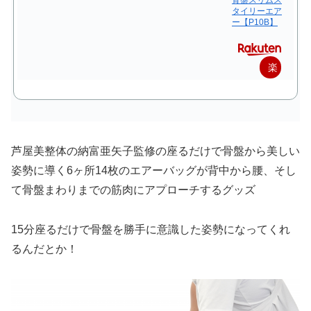
骨盤スリムス
タイリーエア
ー【P10B】
楽
天
で
購
芦屋美整体の納富亜矢子監修の座るだけで骨盤から美しい
入
姿勢に導く6ヶ所14枚のエアーバッグが背中から腰、そし
て骨盤まわりまでの筋肉にアプローチするグッズ
15分座るだけで骨盤を勝手に意識した姿勢になってくれ
るんだとか！