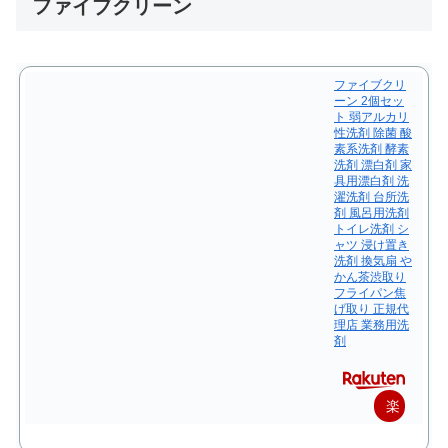
ファイブクリーン
ファイブクリ
ーン 2個セッ
ト 弱アルカリ
性洗剤 除菌 酸
素系洗剤 酵素
洗剤 漂白剤 家
具用漂白剤 洗
濯洗剤 台所洗
剤 風呂用洗剤
トイレ洗剤 シ
ャツ 浸け置き
洗剤 換気扇 や
かん茶渋取り
フライパン焦
げ取り 正規代
理店 業務用洗
剤
楽
天