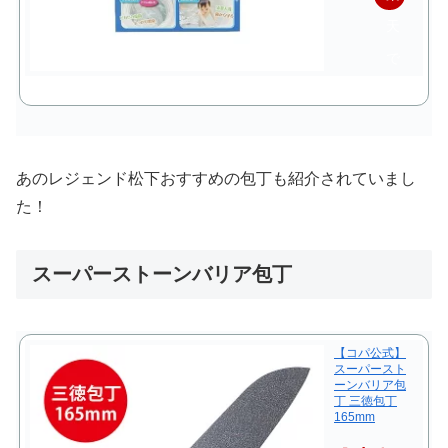
天
で
購
入
あのレジェンド松下おすすめの包丁も紹介されていまし
た！
スーパーストーンバリア包丁
【コパ公式】
スーパースト
ーンバリア包
丁 三徳包丁
165mm