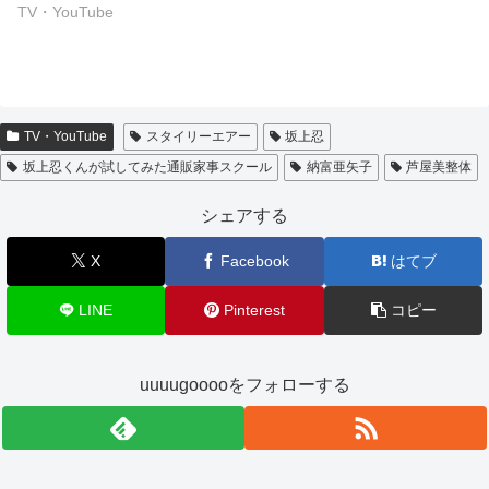
TV・YouTube
TV・YouTube
スタイリーエアー
坂上忍
坂上忍くんが試してみた通販家事スクール
納富亜矢子
芦屋美整体
シェアする
X
Facebook
はてブ
LINE
Pinterest
コピー
uuuugooooをフォローする