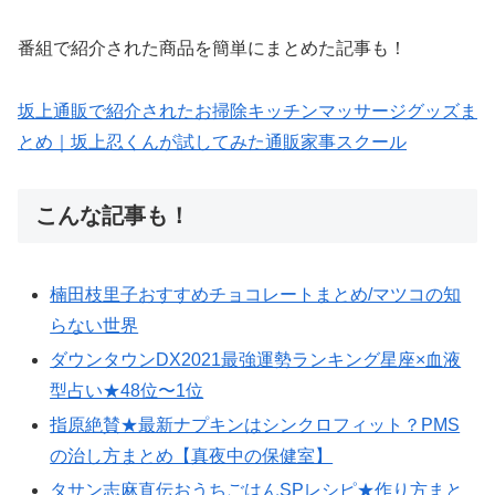
番組で紹介された商品を簡単にまとめた記事も！
坂上通販で紹介されたお掃除キッチンマッサージグッズま
とめ｜坂上忍くんが試してみた通販家事スクール
こんな記事も！
楠田枝里子おすすめチョコレートまとめ/マツコの知
らない世界
ダウンタウンDX2021最強運勢ランキング星座×血液
型占い★48位〜1位
指原絶賛★最新ナプキンはシンクロフィット？PMS
の治し方まとめ【真夜中の保健室】
タサン志麻直伝おうちごはんSPレシピ★作り方まと