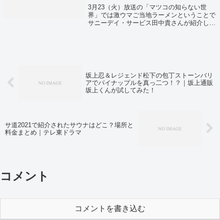
3月23（火）放送の「マツコの知らない世
界」では激ウマご当地ラーメンということで
サニーデイ・サービス田中貴さんが紹介して
いました！
坂上忍＆レジェンド松下の包丁ストーンバリ
アでパイナップルを真っ二つ！？｜坂上通販
坂上くんが試してみた！
サ道2021で紹介されたサウナはどこ？場所と
料金まとめ｜テレ東ドラマ
コメント
コメントを書き込む