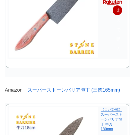
楽
天
で
購
入
Amazon｜
スーパーストーンバリア包丁 (三徳165mm)
【コパ公式】
スーパースト
ーンバリア包
丁 牛刀
180mm