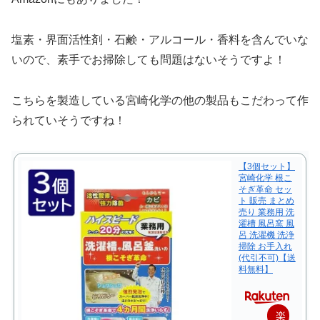
塩素・界面活性剤・石鹸・アルコール・香料を含んでいな
いので、素手でお掃除しても問題はないそうですよ！
こちらを製造している宮崎化学の他の製品もこだわって作
られていそうですね！
【3個セット】
宮崎化学 根こ
そぎ革命 セッ
ト 販売 まとめ
売り 業務用 洗
濯槽 風呂窯 風
呂 洗濯機 洗浄
掃除 お手入れ
(代引不可)【送
料無料】
楽