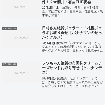
件！？★櫻井・有吉THE夜会
10月1日（木）放送の「櫻井・有吉THE夜
会」では二宮和也・妻夫木聡・佐藤隆太・黒
木華が登場！
日村さん絶賛ジェラート！札幌ジェ
TV・YouTube
ラボお取り寄せ【バナナマンのせっ
かくグルメ】
3月14日(日)放送の「バナナマンのせっかく
グルメ！！」は2時間半スペシャルでお取り
寄せグルメを大特集！日村さんは札幌から焼
肉やジェラートなどを堪能しました。そして
日村さん絶賛ジェラート！札幌ジェラボお取
り寄せがこちら！
フワちゃん絶賛の市田柿クリームチ
TV・YouTube
ーズサンドお取り寄せ【ヒルナンデ
ス】
8月10日(月)放送の「ヒルナンデス！」で
は、外出しなくても贈れる人気の手土産など
を紹介してくれました！というわけでフワち
ゃん絶賛の市田柿クリームチーズサンドお取
り寄せはこちら！