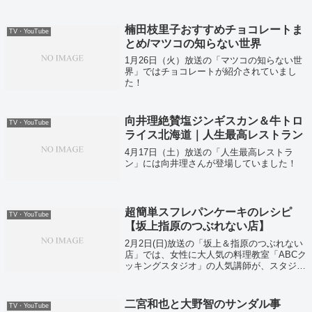
楠田枝里子おすすめチョコレートま
TV・YouTube
とめ/マツコの知らない世界
1月26日（火）放送の「マツコの知らない世
界」ではチョコレートが紹介されていまし
た！
向井理絶賛塩ジンギスカン＆牛トロ
TV・YouTube
ライス北海道｜人生最高レストラン
4月17日（土）放送の「人生最高レストラ
ン」には向井理さんが登場していました！
超簡単スフレパンケーキのレシピ
TV・YouTube
【坂上指原のつぶれない店】
2月2日(日)放送の「坂上＆指原のつぶれない
店」では、女性に大人気の料理教室「ABCク
ッキングスタジオ」の人気講師が、スタジオ
で坂上さんたちにレッスン！超簡単に作れる
ふわふわスフレパンケーキのレシピです。
二宮和也と大野智のサンダル事
TV・YouTube