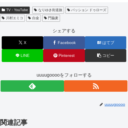
TV・YouTube
なりゆき街道旅
パッション ドゥローズ
川村エミコ
白金
門脇麦
シェアする
X
Facebook
はてブ
LINE
Pinterest
コピー
uuuugooooをフォローする
uuuugoooo
関連記事