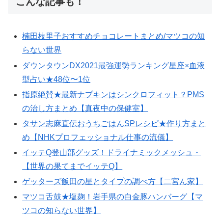
こんな記事も！
楠田枝里子おすすめチョコレートまとめ/マツコの知
らない世界
ダウンタウンDX2021最強運勢ランキング星座×血液
型占い★48位〜1位
指原絶賛★最新ナプキンはシンクロフィット？PMS
の治し方まとめ【真夜中の保健室】
タサン志麻直伝おうちごはんSPレシピ★作り方まと
め【NHKプロフェッショナル仕事の流儀】
イッテQ登山部グッズ！ドライナミックメッシュ・
【世界の果てまでイッテQ】
ゲッターズ飯田の星とタイプの調べ方【二宮ん家】
マツコ舌鼓★塩麹！岩手県の白金豚ハンバーグ【マ
ツコの知らない世界】