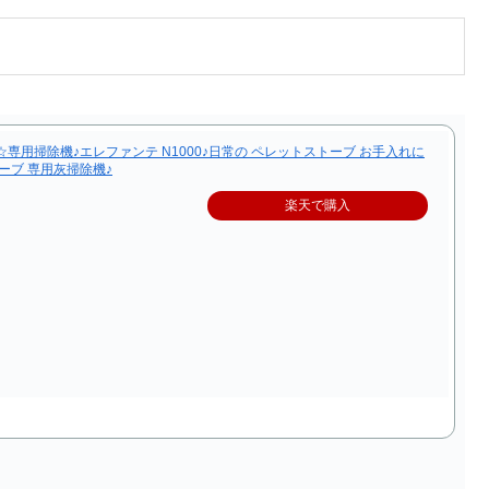
☆専用掃除機♪エレファンテ N1000♪日常の ペレットストーブ お手入れに
ーブ 専用灰掃除機♪
楽天で購入