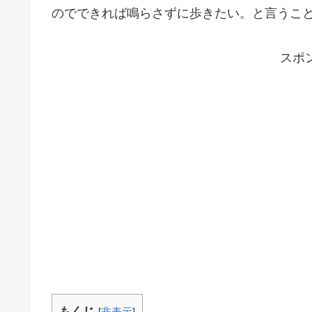
のでできれば鳴らさずに歩きたい。と言うこ
スポ
もくじ
[
非表示
]