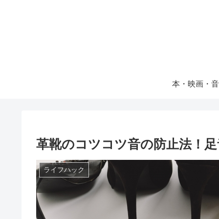
本・映画・音
革靴のコツコツ音の防止法！足
ライフハック