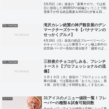
3月25日（水）放送の「家事ヤロウ」では前
日に放送した3時間SPの続編ということで松
雪泰子が作る絶品蕎麦＆IKKOの夕食＆四千
頭身のアボカド料理＆ロバート馬場のカルパ
ッチョ＆絶品スイーツが紹介されていまし
た！
滝沢カレン絶賛の神戸観音屋のデン
TV・YouTube
マークチーズケーキ【バナナマンの
せっかくグルメ】
4月19日（日）放送の絶品ブルーベリーパン
やキャベツたっぷり豚骨ラーメン極上和牛の
佐世保バーガー高知の屋台餃子「越前そば」
などなどの今すぐにお取り寄せできちゃうグ
ルメをまとめて大公開ということで紹介して
いました！
三枝俊介チョコがしみる、フレンチ
TV・YouTube
トースト【プロフェッショナルの流
儀】
５月１９日（火）放送の「プロフェッショ仕
事の流儀」では緊急企画「おうちごはん」第
３弾。自宅で過ごす時間を楽しくするために
『食』を究めたプロが結集し、簡単・絶品レ
シピが紹介されていました！
31アイスのメニュー値段一覧！フレ
スイーツ
ーバーの種類＆試食可能回数
サーティワンアイスの値段は店舗によって異