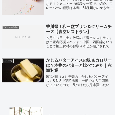
なる！？メニューの値段を一覧でご紹介。フ
レーバーの種類は本当に31種類なのかも合わ
せて調べてみました。
香川県！和三盆プリン＆クリームチ
TV・YouTube
ーズ【青空レストラン】
５月２３日（土）放送の「青空レストラン」
は生産者応援スペシャル中国・四国編という
ことで極上食材のお取り寄せが紹介されてい
ました！
かじるバターアイスの味＆カロリー
スイーツ
は？本物のバターと比べてみた｜赤
城乳業
9月14日（火）発売の「かじるバターアイ
ス」S N Sで話題沸騰！一部では入手困難に
なっているので、見つけたら是非買いたい商
品ですね。筆者はファミリーマートでGETす
ることができたので早速食べてみました！