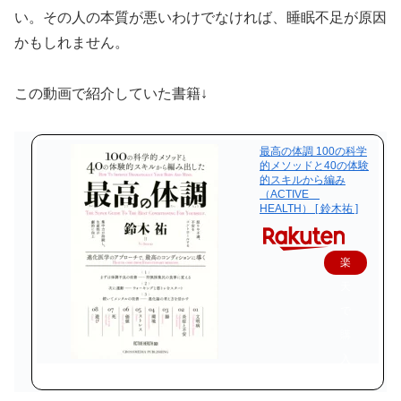
い。その人の本質が悪いわけでなければ、睡眠不足が原因
かもしれません。
この動画で紹介していた書籍↓
最高の体調 100の科学
的メソッドと40の体験
的スキルから編み
（ACTIVE
HEALTH） [ 鈴木祐 ]
楽
天
で
購
入