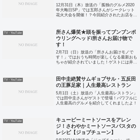
12月31日（木）放送の「孤独のグルメ2020
年大晦日SP」では五郎さんがシークレット
花火大会を開催！？今回紹介されたお店をま
とめていきます！
所さん爆笑★頭を振ってブンブンボ
TV・YouTube
ウリングヘッド/所さんお届け物で
す！
2月7日（日）放送の「所さんお届けモノで
す！」ではおうち時間が楽しくなる最新おも
ちゃが紹介されていました！ゲストには井森
美幸さんが登場
田中圭絶賛サムギョプサル・五反田
TV・YouTube
の王豚足家｜人生最高レストラン
5月1日（土）放送の「人生最高レストラン」
では田中圭さんがゲストで登場！パワフルに
人生最高のグルメを紹介してくれましたよ！
キューピーミートソースをアレン
TV・YouTube
ジ！さわやかミートソースパスタの
レシピ【ジョブチューン】