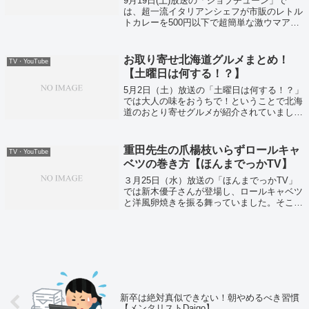
9月19日(土)放送の「ジョブチューン」で
は、超一流イタリアンシェフが市販のレトル
トカレーを500円以下で超簡単な激ウマアレ
ンジ！そしてキューピー「ミートソース」の
アレンジレシピ「さわやかミートソースパス
タ」のレシピがこちら！
お取り寄せ北海道グルメまとめ！
TV・YouTube
【土曜日は何する！？】
5月2日（土）放送の「土曜日は何する！？」
では大人の味をおうちで！ということで北海
道のおとり寄せグルメが紹介されていまし
た！
重田先生の爪楊枝いらずロールキャ
TV・YouTube
ベツの巻き方【ほんまでっかTV】
３月25日（水）放送の「ほんまでっかTV」
では新木優子さんが登場し、ロールキャベツ
と洋風卵焼きを振る舞っていました。そこで
重太みゆき先生がロールキャベツの巻き方に
ついて発言していました。
新卒は絶対真似できない！朝やめるべき習慣
【メンタリストDaigo】