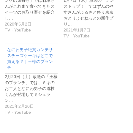
ンゲの気持ち」では石塚さ
1月7日（木）放送の「ノン
んがこれまで食べてきたス
ストップ！」ではずんのや
イーツのお取り寄せを紹介
すさんがふるさと祭り東京
し…
おとりよせねっとの新作プ
2020年5月2日
リ…
TV・YouTube
2021年1月7日
TV・YouTube
なにわ男子絶賛カンテサ
スチーズケーキはどこで
買える？｜王様のブラン
チ
2月20日（土）放送の「王様
のブランチ」では、ミキの
お二人となにわ男子の道枝
くんが登場してミシュラ
ン…
2021年2月20日
TV・YouTube