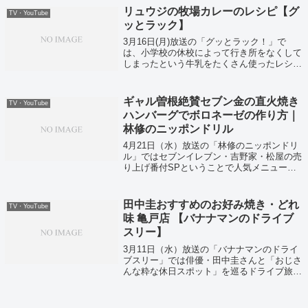
リュウジの牧場カレーのレシピ【グ
TV・YouTube
ッとラック】
3月16日(月)放送の「グッとラック！」で
は、小学校の休校によって行き所をなくして
しまったという牛乳をたくさん使ったレシピ
を、バズレシピのリュウジさんが紹介してく
れました！リュウジさんの牧場カレーは、電
子レンジだけで作れる牛乳たっぷりな一品...
ギャル曽根絶賛セブン金の直火焼き
TV・YouTube
ハンバーグでボロネーゼの作り方｜
林修のニッポンドリル
4月21日（水）放送の「林修のニッポンドリ
ル」ではセブンイレブン・吉野家・松屋の売
り上げ番付SPということで人気メニューな
どが紹介されていました〜！
田中圭おすすめのお好み焼き・どれ
TV・YouTube
味 亀戸店 【バナナマンのドライブ
スリー】
3月11日（水）放送の「バナナマンのドライ
ブスリー」では俳優・田中圭さんと「おじさ
んな粋な休日スポット」を巡るドライブ旅！
田中圭さんが４歳から通う行きつけのお好み
焼き屋さんを紹介いたします。