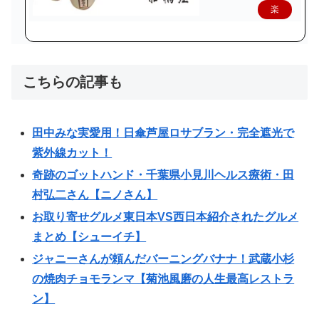
楽
天
で
購
こちらの記事も
入
田中みな実愛用！日傘芦屋ロサブラン・完全遮光で
紫外線カット！
奇跡のゴットハンド・千葉県小見川ヘルス療術・田
村弘二さん【ニノさん】
お取り寄せグルメ東日本VS西日本紹介されたグルメ
まとめ【シューイチ】
ジャニーさんが頼んだバーニングバナナ！武蔵小杉
の焼肉チョモランマ【菊池風磨の人生最高レストラ
ン】