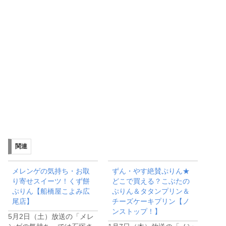
関連
メレンゲの気持ち・お取
ずん・やす絶賛ぷりん★
り寄せスイーツ！くず餅
どこで買える？こぶたの
ぷりん【船橋屋こよみ広
ぷりん＆タタンプリン＆
尾店】
チーズケーキプリン【ノ
ンストップ！】
5月2日（土）放送の「メレ