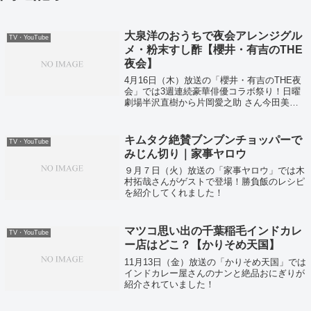
大泉洋のおうちで夜会アレンジグル
TV・YouTube
メ・粉末すし酢【櫻井・有吉のTHE
夜会】
4月16日（木）放送の「櫻井・有吉のTHE夜
会」では3週連続豪華俳優コラボ祭り！日曜
劇場半沢直樹から片岡愛之助 さん今田美桜
さん戸次重幸さん南野陽子さんが登場！
キムタク絶賛ブンブンチョッパーで
TV・YouTube
みじん切り｜家事ヤロウ
９月７日（火）放送の「家事ヤロウ」では木
村拓哉さんがゲストで登場！勝負飯のレシピ
を紹介してくれました！
マツコ思い出の千葉稲毛インドカレ
TV・YouTube
ー店はどこ？【かりそめ天国】
11月13日（金）放送の「かりそめ天国」では
インドカレー屋さんのナンと絶品おにぎりが
紹介されていました！