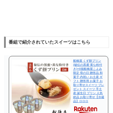
番組で紹介されていたスイーツはこちら
船橋屋 くず餅プリン
(秘伝の黒蜜 黄な粉付
き)×4個船橋屋こよみ
限定 母の日 贈答品 和
菓子 内祝い お土産 ギ
フト 贈答用 お菓子 お
取り寄せスイーツ プレ
ゼント スイーツ 手土
産 誕生日 プリン 人気
絶品 お取り寄せ【冷蔵
品】ロロロ