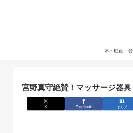
本・映画・音
宮野真守絶賛！マッサージ器具
X
Facebook
はてブ