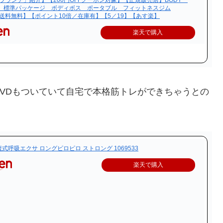
のブランチ」紹介】【200円OFFクーポン対象】【正規販売店】BODY
，0 標準パッケージ ボディボス ポータブル フィットネスジム
【送料無料】【ポイント10倍／在庫有】【5／19】【あす楽】
楽天で購入
VDもついていて自宅で本格筋トレができちゃうとの
式呼吸エクサ ロングピロピロ ストロング 1069533
楽天で購入