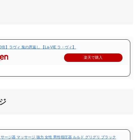
倍】ラヴィ 鬼の恩返し 【La-VIE ラ・ヴィ】
楽天で購入
ジ
ッサージ器 マッサージ 強力 女性 男性指圧器 ルルド グリグリ ブラック