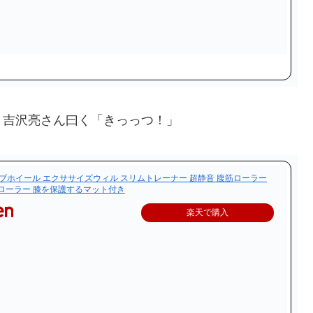
！吉沢亮さん曰く「きっっつ！」
m アブホイール エクササイズウィル スリムトレーナー 超静音 腹筋ローラー
ローラー 膝を保護するマット付き
楽天で購入