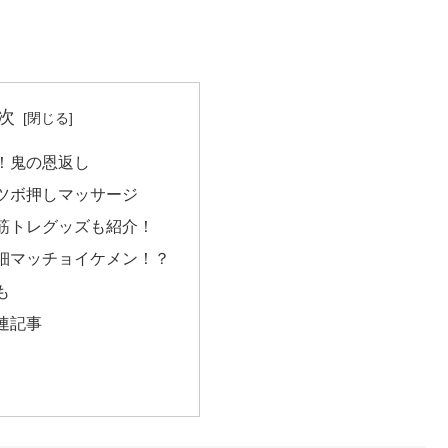
次
！鬼の恩返し
ツボ押しマッサージ
筋トレグッズも紹介！
細マッチョイケメン！？
も
連記事