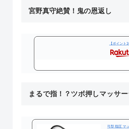
宮野真守絶賛！鬼の恩返し
【ポイント10
まるで指！？ツボ押しマッサー
弓型 指圧 マ